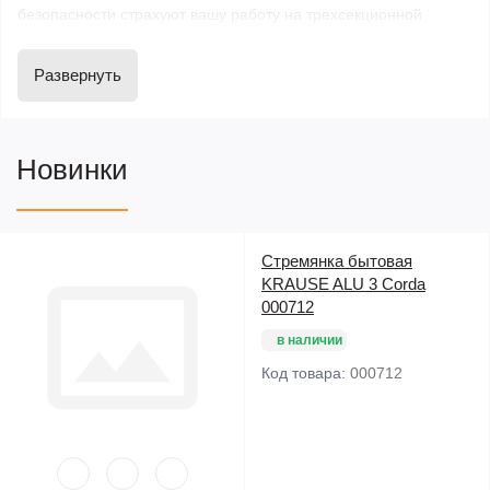
безопасности страхуют вашу работу на трехсекционной
лестнице.
Развернуть
Лестницы алюминиевые имеют преимущество перед
стремянками, изготовленными из других материалов.
Анодированный алюминий имеет на поверхности тонкую
Новинки
оксидную пленку, которая защищает металл от воздействий
кислорода, воды, химикатов. Пленка не стирается даже при
механическом воздействии, что гарантирует длительный срок
службы лестницы. Дополнительное преимущество лестниц из
Стремянка бытовая
такого материала – он не пачкает руки (в отличие от обычного
KRAUSE ALU 3 Corda
000712
алюминия).
в наличии
Трехсекционные, двухсекционные и приставные лестницы,
Код товара:
000712
активно используются, как на производстве, так и в быту. Они
необходимы для рабочих в строительных бригадах, для
монтажных работ, а также станут хорошими помощниками для
домашних мастеров.