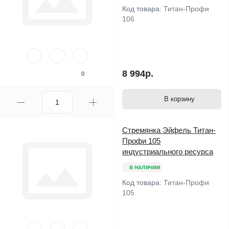
1,5 мм.
Код товара:
Титан-Профи
106
Комфорт-Профи - лестницы, направляющие выполнены из
овального профиля 73 мм и широкими ступенями 63 мм.
Скачать электронный каталог продукции.
8 994р.
0
В корзину
Стремянка Эйфель Титан-
Профи 105
индустриального ресурса
в наличии
Код товара:
Титан-Профи
105