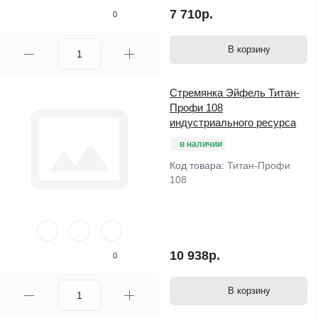
7 710р.
0
Алюминиевые лестницы от компании «Фабрика Лестниц»
В корзину
Лестницы Эйфель отличаются не только высокой
Стремянка Эйфель Титан-
безопасностью, но и удобством в использовании. Так,
Профи 108
благодаря опорной площадке вы сможете длительное время
индустриального ресурса
находиться на стремянке.
в наличии
Код товара:
Титан-Профи
Лестницы алюминиевые создаются из прочных профилей,
108
толщина которых тем больше, чем выше лестница.
Постоянное совершенствование продукции, продуманное
исполнение лестниц и телескопических стремянок – все это
сделало продукцию очень востребованной на российском
10 938р.
0
рынке. На лестницы и стремянки из алюминия
предоставляется гарантия два года.
В корзину
В данном разделе представлены несколько типов