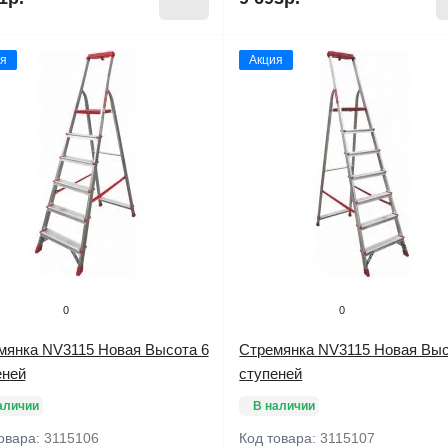
я
Акция
0
0
мянка NV3115 Новая Высота 6
Стремянка NV3115 Новая Выс
еней
ступеней
аличии
В наличии
овара:
3115106
Код товара:
3115107