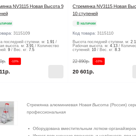
мянка NV3115 Новая Высота 9
Стремянка NV3115 Новая Вы
еней
10 ступеней
аличии
В наличии
овара:
3115109
Код товара:
3115110
а последней ступени. м:
1.91
Высота последней ступени. м:
2.
ая высота. м:
3.91
Количество
Рабочая высота. м:
4.13
Количе
ней:
9
Вес. кг:
7.5
ступеней:
10
Вес. кг:
8.3
0р.
22 890р.
-10%
-10%
11р.
20 601р.
Стремянка алюминиевая
Новая Высота
(Россия) сер
профессиональная
Оборудована вместительным лотком-органайзером
Имеет повышенную прочность и надёжность при н