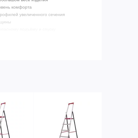
ровень комфорта
профилей увеличенного сечения
лщины
опасному подъёму и спуску
пками придаёт конструкции высокую
кованной стали с порошковой покраской
ечивают устойчивое положение
руют безопасность работы на любой высоте
м.