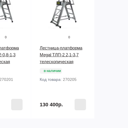
0
0
латформа
Лестница-платформа
-0,8-1,3
Megal ТЛП-2 2,1-3,7
еская
телескопическая
в наличии
270201
Код товара:
270205
130 400р.