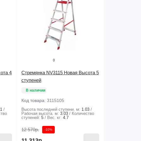
0
ота 4
Стремянка NV3115 Новая Высота 5
ступеней
В наличии
Код товара:
3115105
81
Высота последней ступени. м:
1.03
ство
Рабочая высота. м:
3.03
Количество
ступеней:
5
Вес. кг:
4.7
12 570р.
-10%
11 313р.