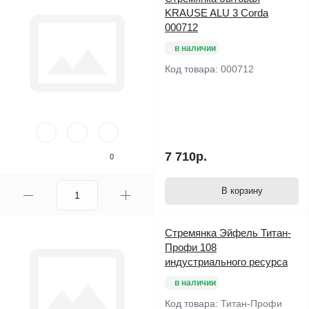
Страна производитель: КНР
KRAUSE ALU 3 Corda
000712
Максимальная нагрузка на ступень
150 кг. , в виде
подмости -100 кг. !
в наличии
Гарантийный срок эксплуатации -1 год.
Код товара:
000712
7 710р.
0
В корзину
Стремянка Эйфель Титан-
Профи 108
индустриального ресурса
в наличии
Код товара:
Титан-Профи