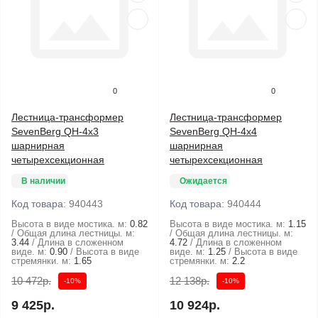
0
0
Лестница-трансформер
Лестница-трансформер
SevenBerg QH-4х3
SevenBerg QH-4х4
шарнирная
шарнирная
четырехсекционная
четырехсекционная
В наличии
Ожидается
Код товара:
940443
Код товара:
940444
Высота в виде мостика. м:
0.82
Высота в виде мостика. м:
1.15
Общая длина лестницы. м:
Общая длина лестницы. м:
3.44
Длина в сложенном
4.72
Длина в сложенном
виде. м:
0.90
Высота в виде
виде. м:
1.25
Высота в виде
стремянки. м:
1.65
стремянки. м:
2.2
10 472р.
12 138р.
-10%
-10%
9 425р.
10 924р.