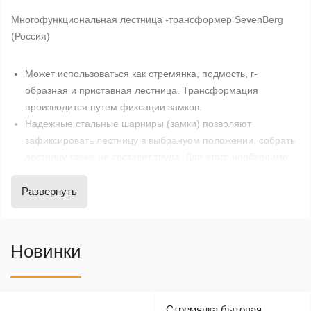
Многофункциональная лестница -трансформер SevenBerg
(Россия)
Может использоваться как стремянка, подмость, г-
образная и приставная лестница. Трансформация
производится путем фиксации замков.
Надежные стальные шарниры (замки) позволяют
зафиксировать лестницу в выбранyом положении, собрать
лестницу также не составит труда. Для этого необходимо
отжать лепестки замка с двух сторон.
Ступени алюминиевые рифленые 25х25 мм. прочно
Развернуть
завальцованы в боковые профиля.
Алюминиевый профиль 67х30 мм, толщина - 1,2 мм.
Минимальный размер в сложенном виде позволяет
Новинки
транспортировать лестницу трансформер в автомобиле
внутри салона
Ширина лестницы 350 мм.
Имеется паспорт изделия.
Стремянка бытовая