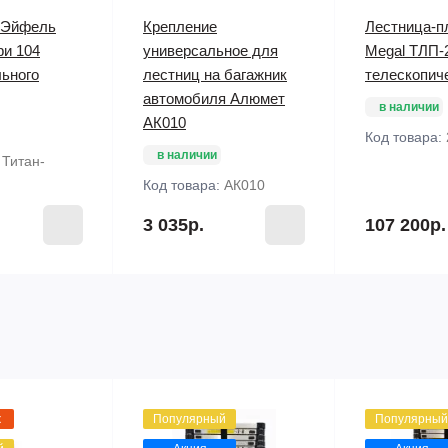
 Эйфель
Крепление
Лестница-п
фи 104
универсальное для
Megal ТЛП-2
ьного
лестниц на багажник
телескопич
автомобиля Алюмет
в наличии
АК010
Код товара:
в наличии
:
Титан-
Код товара:
АК010
3 035р.
107 200р.
ж
Популярный
Популярный