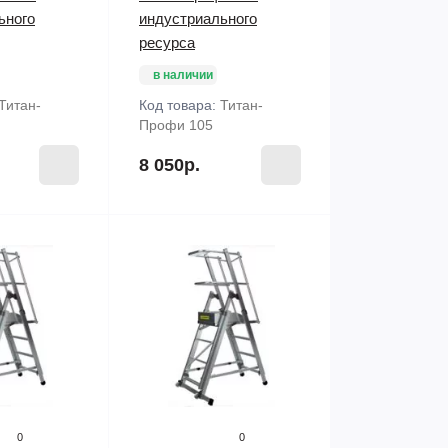
ьного
индустриального
ресурса
в наличии
Титан-
Код товара:
Титан-
Профи 105
8 050р.
0
0