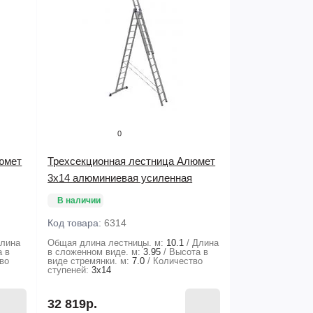
0
юмет
Трехсекционная лестница Алюмет
3х14 алюминиевая усиленная
В наличии
Код товара:
6314
лина
Общая длина лестницы. м:
10.1
Длина
а в
в сложенном виде. м:
3.95
Высота в
во
виде стремянки. м:
7.0
Количество
ступеней:
3х14
32 819р.