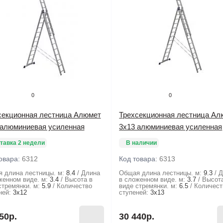
0
0
секционная лестница Алюмет
Трехсекционная лестница Ал
 алюминиевая усиленная
3х13 алюминиевая усиленная
тавка 2 недели
В наличии
овара:
6312
Код товара:
6313
 длина лестницы. м:
8.4
Длина
Общая длина лестницы. м:
9.3
Д
женном виде. м:
3.4
Высота в
в сложенном виде. м:
3.7
Высот
стремянки. м:
5.9
Количество
виде стремянки. м:
6.5
Количест
ней:
3х12
ступеней:
3х13
50р.
30 440р.