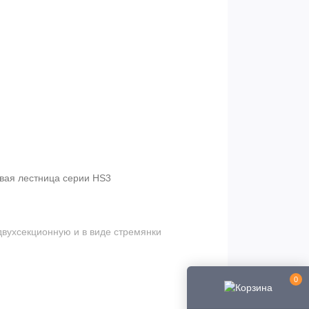
вая лестница серии HS3
двухсекционную и в виде стремянки
0
а в себя все достоинства односекционной и
 и могут использоваться на различных