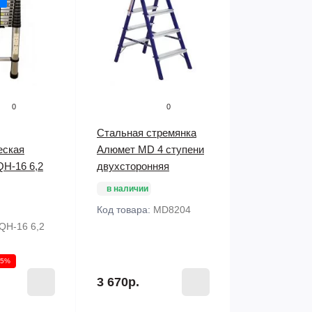
0
0
Стальная стремянка
еская
Алюмет MD 4 ступени
QH-16 6,2
двухсторонняя
в наличии
Код товара:
MD8204
QH-16 6,2
15%
3 670р.