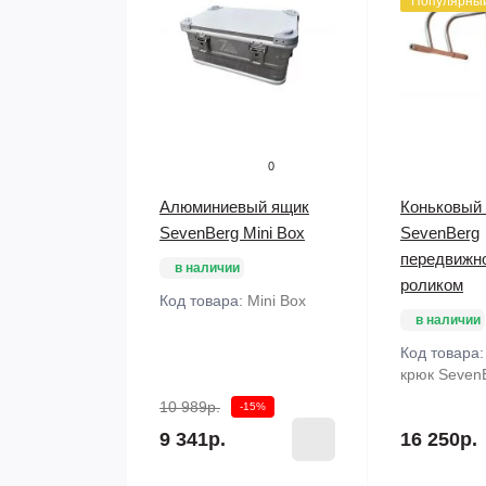
Популярны
0
Алюминиевый ящик
Коньковый
SevenBerg Mini Box
SevenBerg
передвижн
в наличии
роликом
Код товара:
Mini Box
в наличии
Код товара
крюк Seven
10 989р.
-15%
9 341р.
16 250р.