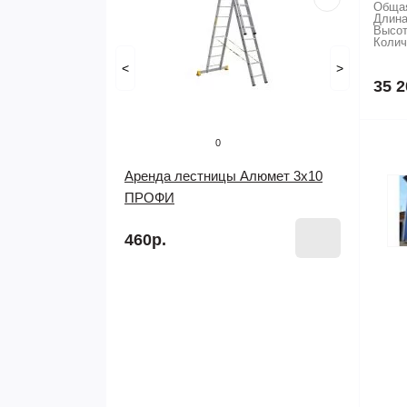
Общая
Длина
Высот
Колич
<
>
35 2
0
Аренда лестницы Алюмет 3х10
ПРОФИ
460р.