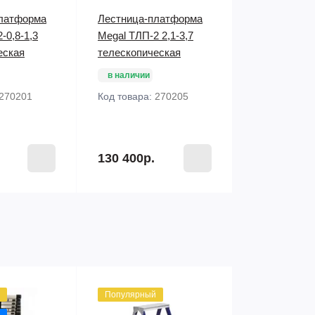
латформа
Лестница-платформа
-0,8-1,3
Megal ТЛП-2 2,1-3,7
еская
телескопическая
в наличии
270201
Код товара:
270205
130 400р.
Популярный