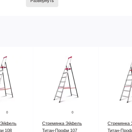
Развернуть
высотах, Лестницы можно использовать в домашних ц
строительства и на производстве. Одна верхняя секц
приставную лестницу.
0
0
 Эйфель
Стремянка Эйфель
Стремянка
фи 108
Титан-Профи 107
Титан-Проф