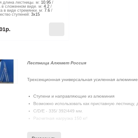
 длина лестницы. м:
10.95
 в сложенном виде. м:
4.2
а в виде стремянки. м:
7.6
ество ступеней:
3х15
01р.
Лестница Алюмет Россия
Трехсекционная универсальная усиленная алюминие
Ступени и направляющие из алюминия
Возможно использовать как приставную лестницу, 
C/D/E - 335/ 392/449 мм.
Расчетная нагрузка 150 кг!
Серия
трехсекционных лестниц
HS3
Алюмет
вобрал
двухсекционной
лестниц
. Они состоят из трех частей