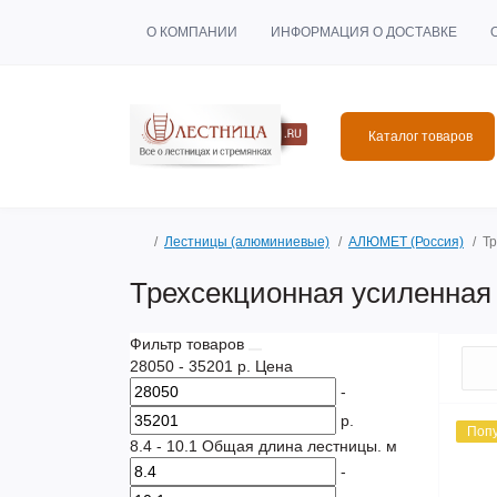
О КОМПАНИИ
ИНФОРМАЦИЯ О ДОСТАВКЕ
Каталог товаров
Лестницы (алюминиевые)
АЛЮМЕТ (Россия)
Т
Трехсекционная усиленная
Фильтр товаров
28050
-
35201
р.
Цена
-
р.
Поп
8.4
-
10.1
Общая длина лестницы. м
-