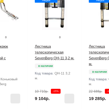
й
Акция
Акция
0
0
 крюк
Лестница
Лестница
телескопическая
телескопич
ой с
SevenBerg QH-11 3,2 м.
SevenBerg 
м.
в наличии
в наличии
Код товара:
QH-11 3,2
м.
:
Коньковый
Код товара:
Berg
м.
10 710р.
22 688р.
-15%
-
9 104р.
19 285р.