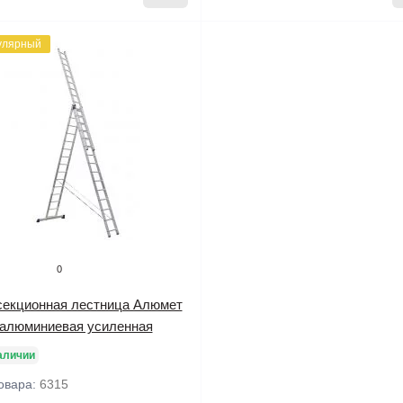
улярный
0
секционная лестница Алюмет
 алюминиевая усиленная
аличии
овара:
6315