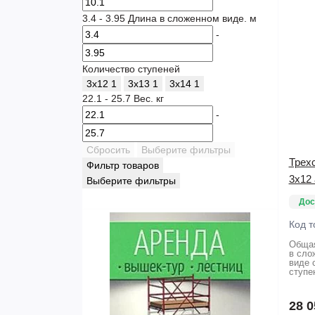
3.4
-
3.95
Длина в сложенном виде. м
-
Количество ступеней
3х12
1
3х13
1
3х14
1
22.1
-
25.7
Вес. кг
-
Сбросить
Выберите фильтры
Трех
Фильтр товаров
3х12
Выберите фильтры
Дос
Код т
Общая
в сло
виде 
ступе
28 0