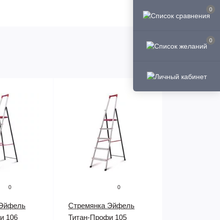
0
елях, для монтажных работ, для
ия вынимается и ее можно использовать как
0
0
0
 Эйфель
Стремянка Эйфель
и 106
Титан-Профи 105