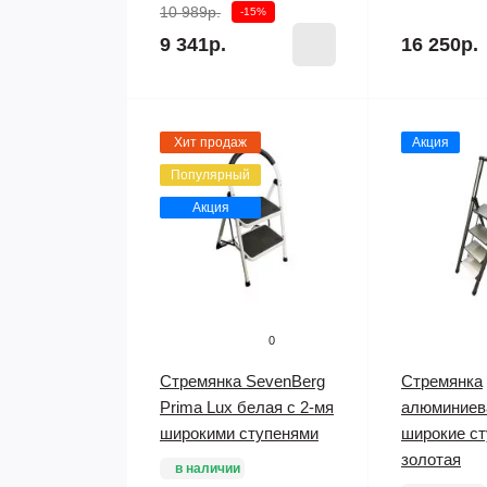
10 989р.
-15%
9 341р.
16 250р.
Хит продаж
Акция
Популярный
Акция
0
Стремянка SevenBerg
Стремянка
Prima Lux белая с 2-мя
алюминиева
широкими ступенями
широкие ст
золотая
в наличии