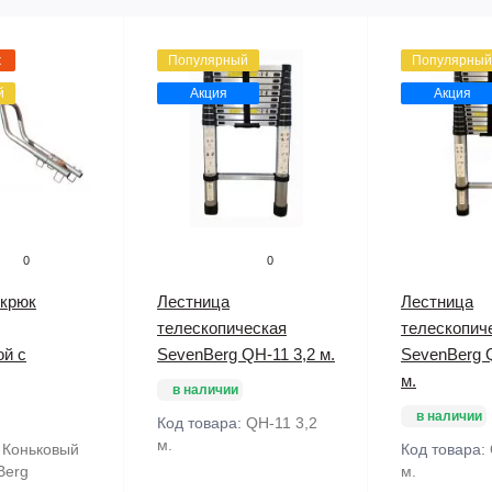
ж
Популярный
Популярный
й
Акция
Акция
0
0
 крюк
Лестница
Лестница
телескопическая
телескопич
ой с
SevenBerg QH-11 3,2 м.
SevenBerg 
м.
в наличии
в наличии
Код товара:
QH-11 3,2
м.
:
Коньковый
Код товара:
Berg
м.