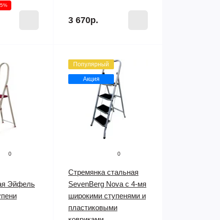
15%
3 670р.
Популярный
Акция
0
0
Стремянка стальная
ая Эйфель
SevenBerg Nova с 4-мя
упени
широкими ступенями и
пластиковыми
ковриками