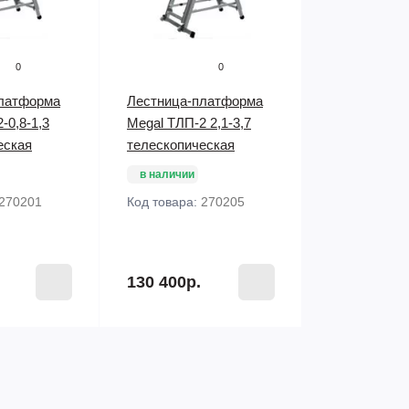
0
0
латформа
Лестница-платформа
-0,8-1,3
Megal ТЛП-2 2,1-3,7
еская
телескопическая
в наличии
270201
Код товара:
270205
130 400р.