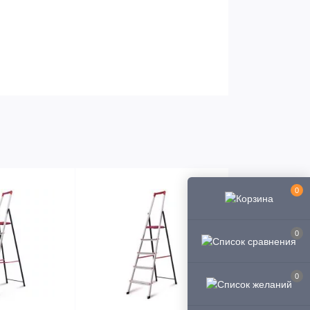
теряющихся при сборке-разборке
двум колесам
0
0
0