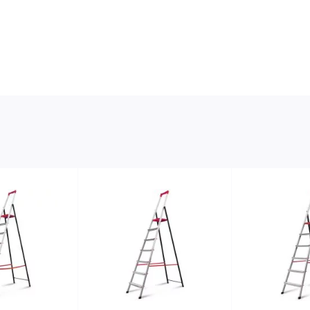
нескользящей поверхностью, имеет люк
Вышка не имеет мелких комплектующих деталей, 
Собирается без инструмента
Легко передвигается одним человеком благодаря 
Соответствует ТУ 522540-001-78081212-2014
Сертифицирована, имеет паспорт