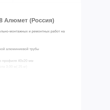
Т8
Алюмет
(Россия)
ельно-монтажных и ремонтных работ на
льной алюминиевой трубы
го профиля 40х20 мм
та 3,00 м( 25 кг)
00 м(36,5 кг)
,00 м(57 кг)*
на 5795 руб.
)
одит.
гостойкой ламинированной фанеры с