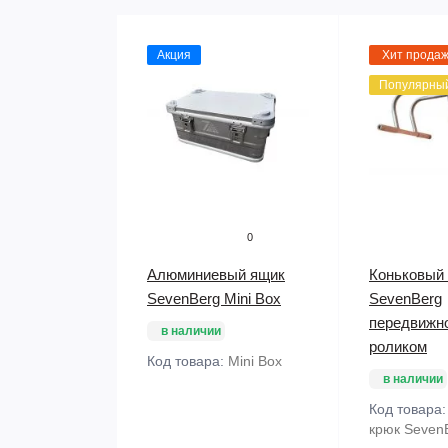
Акция
Хит прода
Популярны
0
Алюминиевый ящик
Коньковый
SevenBerg Mini Box
SevenBerg
передвижн
в наличии
роликом
Код товара:
Mini Box
в наличии
Код товара
крюк Seven