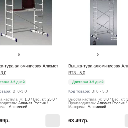
0
0
а-тура алюминиевая Алюмет
Вышка-тура алюминиевая Ал
 3,0
ВТ8 - 5,0
тавка 3-5 дней
Доставка 3-5 дней
овара:
ВТ8-3.0
Код товара:
ВТ8 - 5.0
а настила .м:
1.0
Вес. кг:
25.0
Высота настила .м:
3.0
Вес. кг:
водитель:
Алюмет Россия
Производитель:
Алюмет Россия
иал:
Алюминий
Материал:
Алюминий
69р.
63 497р.