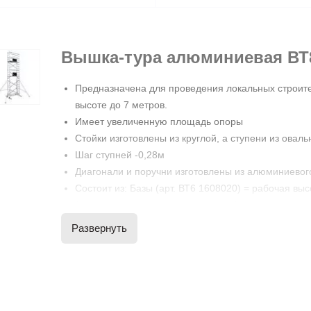
Вышка-тура алюминиевая В
Предназначена для проведения локальных строит
высоте до 7 метров.
Имеет увеличенную площадь опоры
Стойки изготовлены из круглой, а ступени из ова
Шаг ступней -0,28м
Диагонали и поручни изготовлены из алюминиево
Состоит из: Базы (арт. ВТ6 1608020) = рабочая высо
(в комплект входит одна площадка)
+Надстройки (арт. ВТ6 1608040)= рабочая высота 5,
Развернуть
+Надстройки (арт. ВТ6 1608040) = рабочая высота 7
*масса указана с доп. Площадкой (арт.ВТ 0004) Це
Площадка (арт. ВТ0004)- необходимая опция (10кг
Опора угловая (арт. ВТ0001) в комплект базы не вх
Площадка размером
1,6х0,8 м
изготовлена из вла