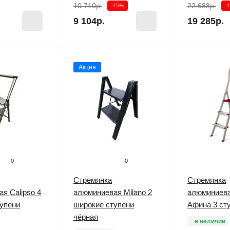
10 710р.
22 688р.
-15%
-
9 104р.
19 285р.
Акция
0
0
Стремянка
Стремянка
я Calipso 4
алюминиевая Milano 2
алюминиев
упени
широкие ступени
Афина 3 ст
чёрная
в наличии