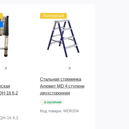
Популярный
0
0
Стальная стремянка
еская
Алюмет MD 4 ступени
QH-16 6,2
двухсторонняя
в наличии
Код товара:
MD8204
QH-16 6,2