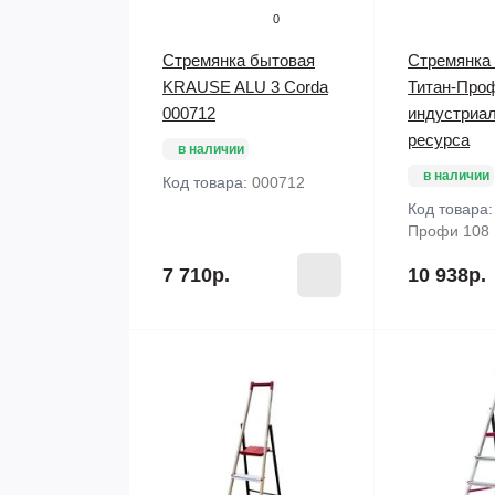
0
Стремянка бытовая
Стремянка
KRAUSE ALU 3 Corda
Титан-Про
000712
индустриал
ресурса
в наличии
в наличии
Код товара:
000712
Код товара
Профи 108
7 710р.
10 938р.