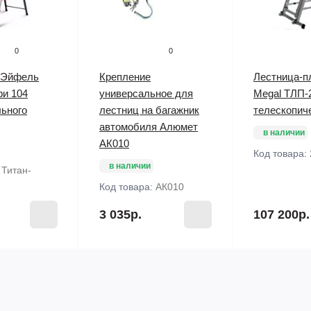
0
0
 Эйфель
Крепление
Лестница-п
фи 104
универсальное для
Megal ТЛП-2
ьного
лестниц на багажник
телескопич
автомобиля Алюмет
в наличии
АК010
Код товара:
в наличии
:
Титан-
Код товара:
АК010
3 035р.
107 200р.