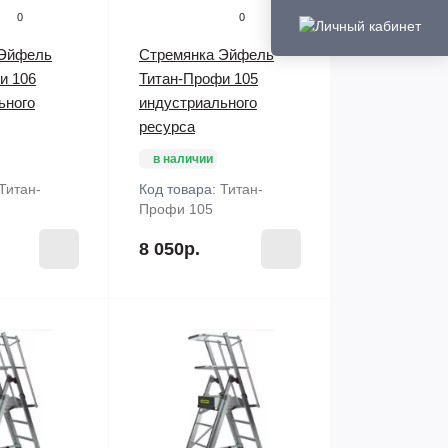
0
0
 Эйфель
Стремянка Эйфель
и 106
Титан-Профи 105
ьного
индустриального
ресурса
в наличии
Титан-
Код товара:
Титан-
Профи 105
8 050р.