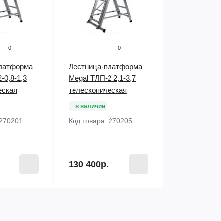
0
0
латформа
Лестница-платформа
-0,8-1,3
Megal ТЛП-2 2,1-3,7
еская
телескопическая
в наличии
270201
Код товара:
270205
130 400р.