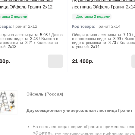
ница Эйфель Гранит 2х12
лестница Эйфель Гранит 2х1
тавка 2 недели
Доставка 2 недели
овара:
Гранит 2х12
Код товара:
Гранит 2х14
 длина лестницы. м:
5.98
Длина
Общая длина лестницы. м:
7.10
женном виде. м:
3.43
Высота в
в сложенном виде. м:
3.99
Высо
стремянки. м:
3.21
Количество
виде стремянки. м:
3.73
Количес
ней:
2х12
ступеней:
2х14
00р.
21 400р.
Эйфель
(Россия)
Двухсекционная универсальная лестница Гранит
На всех лестницах серии «Гранит» применена тех
ЭЙФЕЛЯ», где противоскользящее рифление находи