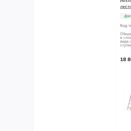
лест
Дос
Код т
Общая
в сло
виде 
ступе
18 8