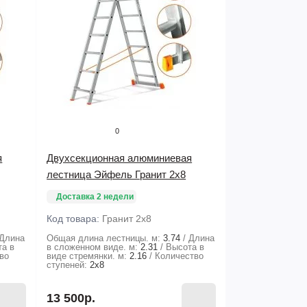
0
я
Двухсекционная алюминиевая
лестница Эйфель Гранит 2х8
Доставка 2 недели
Код товара:
Гранит 2х8
Длина
Общая длина лестницы. м:
3.74
Длина
та в
в сложенном виде. м:
2.31
Высота в
во
виде стремянки. м:
2.16
Количество
ступеней:
2х8
13 500р.