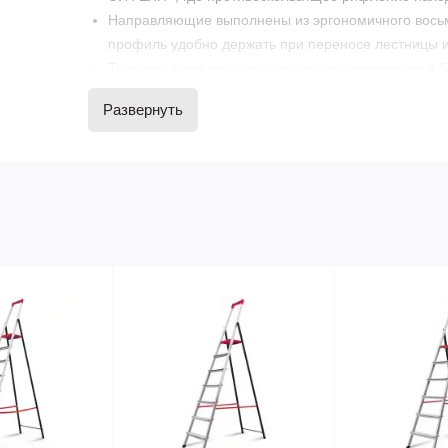
Направляющие выполнены из эргономичного восьм
профиль удобно держать при переносе лестницы и
Толщина профиля направляющих и поперечин 1,5 
Благодаря граням на профиле поперечной травер
Развернуть
прочнее, так как отсутствует прямой угол в пазу.
Опора поперечной траверсы выполнена из полимер
температуры.
Специальная конструкция верхних замков позволя
лестничных маршах и в любых случаях, где есть п
Перлоновые стяжки перемычки.
Максимальная нагрузка 150 кг.
Гарантийный срок - 2 года !