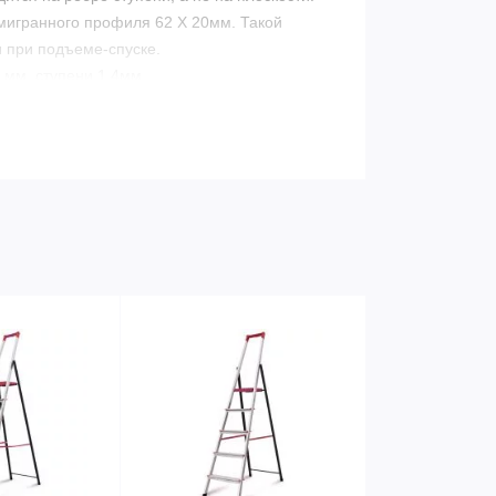
игранного профиля 62 Х 20мм. Такой
 при подъеме-спуске.
мм, ступени 1,4мм.
сы, соединение с направляющими намного
а, устойчивого к истиранию и колебанию
ет осуществлять высотные работы на
ерепады высот.