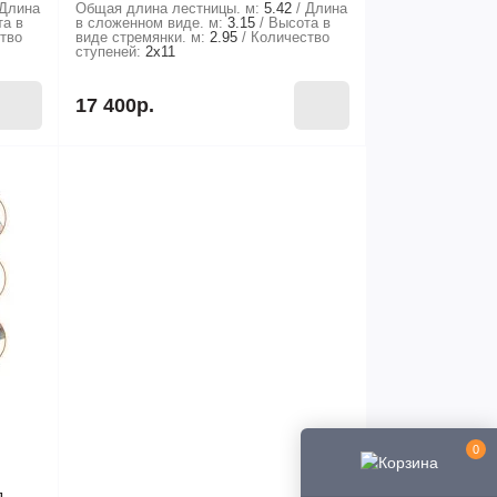
Длина
Общая длина лестницы. м:
5.42
Длина
та в
в сложенном виде. м:
3.15
Высота в
тво
виде стремянки. м:
2.95
Количество
ступеней:
2х11
17 400р.
0
я