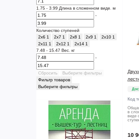
1.75
-
3.99
Длина в сложенном виде. м
-
Количество ступеней
2х6
1
2х7
1
2х8
1
2х9
1
2х10
1
2х11
1
2х12
1
2х14
1
7.48
-
15.47
Вес. кг
-
Двух
Сбросить
Выберите фильтры
лест
Фильтр товаров
Выберите фильтры
Дос
Код т
Общая
в сло
виде 
ступе
10 9