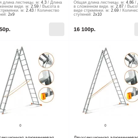
 длина лестницы. м:
4.3
Длина
Общая длина лестницы. м:
4.86
женном виде. м:
2.59
Высота в
в сложенном виде. м:
2.87
Высо
стремянки. м:
2.43
Количество
виде стремянки. м:
2.69
Количес
ней:
2х9
ступеней:
2х10
50р.
16 100р.
0
0
секционная алюминиевая
Двухсекционная алюминиева