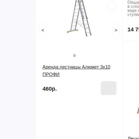
Общая
в сло
виде 
ступе
14 7
<
>
0
Аренда лестницы Алюмет 3х10
ПРОФИ
460р.
Двух