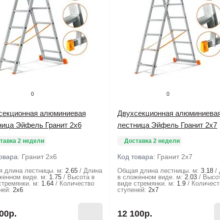
0
0
секционная алюминиевая
Двухсекционная алюминиева
ница Эйфель Гранит 2х6
лестница Эйфель Гранит 2х7
тавка 2 недели
Доставка 2 недели
овара:
Гранит 2х6
Код товара:
Гранит 2х7
 длина лестницы. м:
2.65
Длина
Общая длина лестницы. м:
3.18
женном виде. м:
1.75
Высота в
в сложенном виде. м:
2.03
Высо
стремянки. м:
1.64
Количество
виде стремянки. м:
1.9
Количест
ней:
2х6
ступеней:
2х7
00р.
12 100р.