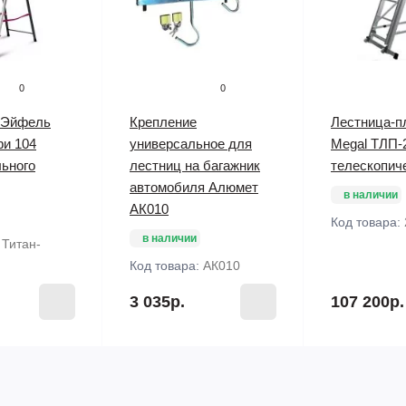
0
0
 Эйфель
Крепление
Лестница-п
фи 104
универсальное для
Megal ТЛП-2
ьного
лестниц на багажник
телескопич
автомобиля Алюмет
в наличии
АК010
Код товара:
в наличии
:
Титан-
Код товара:
АК010
3 035р.
107 200р.