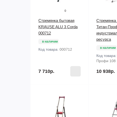
0
Стремянка бытовая
Стремянка
KRAUSE ALU 3 Corda
Титан-Про
000712
индустриал
ресурса
в наличии
в наличии
Код товара:
000712
Код товара
Профи 108
7 710р.
10 938р.