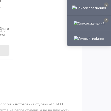
0
4
0
Длина
та в
тво
нология изготовления ступени «РЕБРО
тся на ребре ступени, а не на плоскости.