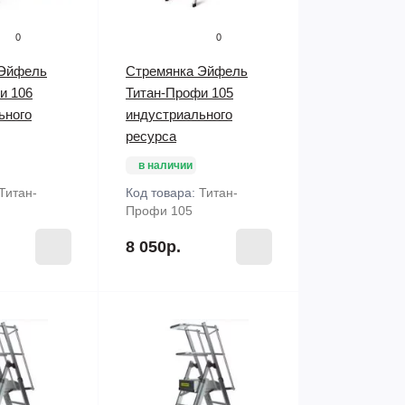
0
0
 Эйфель
Стремянка Эйфель
и 106
Титан-Профи 105
ьного
индустриального
ресурса
в наличии
Титан-
Код товара:
Титан-
Профи 105
8 050р.