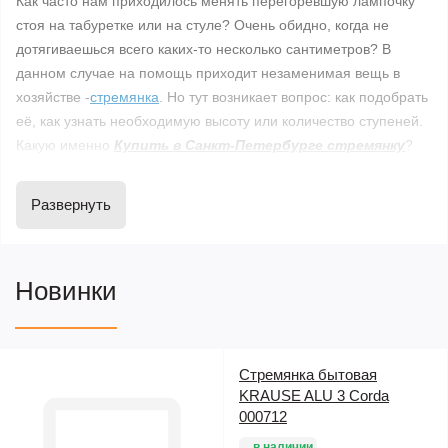
Как часто нам приходилось менять перегоревшую лампочку
стоя на табуретке или на стуле? Очень обидно, когда не
дотягиваешься всего каких-то несколько сантиметров? В
данном случае на помощь приходит незаменимая вещь в
хозяйстве -
стремянка
. Но тут возникает вопрос: как подобрать
её, как узнать необходимую высоту или количество ступеней.
Какую именно
Купить в Санкт-Петербурге стремянку
?
Давайте остановимся на её выборе.
Каждая
стремянка
имеет рабочую площадку, на которой
Развернуть
человек стоит ногами. Высота площадки является основным
параметром. Как правило, эта площадка имеет размеры
25х25 см. и именно по высоте данной площадки и
Новинки
подбирается стремянка. Для начала мы измеряем высоту, до
которой нам нужно достать (рабочая высота- для людей
различного роста она различается. Это высота с вытянутой
рукой или каким-либо инструментом), от этой высоты
Стремянка бытовая
отнимаем свой рост и получаем высоту, на которой мы
KRAUSE ALU 3 Corda
должны стоять. По данной высоте мы и подбираем свою
000712
стремянку.
в наличии