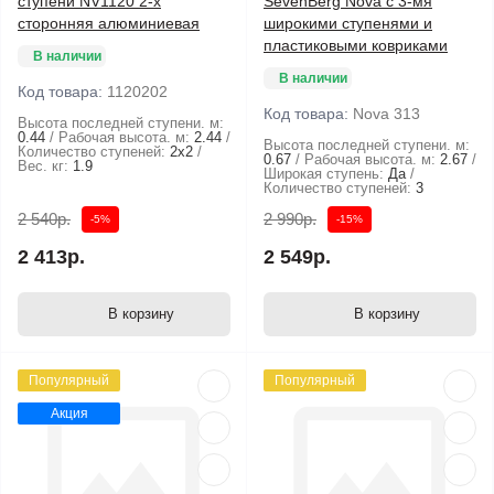
ступени NV1120 2-х
SevenBerg Nova с 3-мя
сторонняя алюминиевая
широкими ступенями и
пластиковыми ковриками
В наличии
В наличии
Код товара:
1120202
Код товара:
Nova 313
Высота последней ступени. м:
0.44
Рабочая высота. м:
2.44
Высота последней ступени. м:
Количество ступеней:
2х2
0.67
Рабочая высота. м:
2.67
Вес. кг:
1.9
Широкая ступень:
Да
Количество ступеней:
3
2 540р.
2 990р.
-5%
-15%
2 413р.
2 549р.
В корзину
В корзину
Популярный
Популярный
Акция