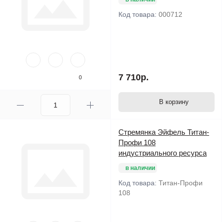
Код товара:
000712
В данном разделе собраны разнообразные
стремянки
, они
отличаются друг от друга наличием дополнительных
приспособлений, например, лотком для инструмента или
крючком для ведра. Все они выполняют одну и ту же функцию
и различаются только производителем или материалом, из
7 710р.
0
которого изготовлены. Недорогие и качественные
алюминиевые стремянки Алюмет
или качественные и
В корзину
надежные
алюминиевые стремянки Hailo
, а может быть
профессиональные стремянки Krause
или
Centaure
? Выбор
производителя и стоимости остается за покупателем, его
Стремянка Эйфель Титан-
личными предпочтениями. Мы можем только посоветовать
Профи 108
или порекомендовать производителя исходя из цены или
индустриального ресурса
качества. В левом меню располагаются фильтры для
в наличии
быстрого поиска по их характеристикам или параметрам.
Код товара:
Титан-Профи
108