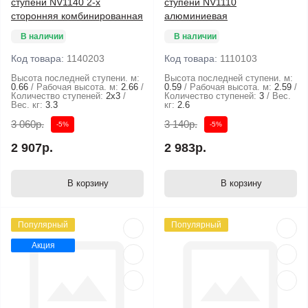
ступени NV1140 2-х
ступени NV1110
сторонняя комбинированная
алюминиевая
В наличии
В наличии
Код товара:
1140203
Код товара:
1110103
Высота последней ступени. м:
Высота последней ступени. м:
0.66
Рабочая высота. м:
2.66
0.59
Рабочая высота. м:
2.59
Количество ступеней:
2х3
Количество ступеней:
3
Вес.
Вес. кг:
3.3
кг:
2.6
3 060р.
3 140р.
-5%
-5%
2 907р.
2 983р.
В корзину
В корзину
Популярный
Популярный
Акция