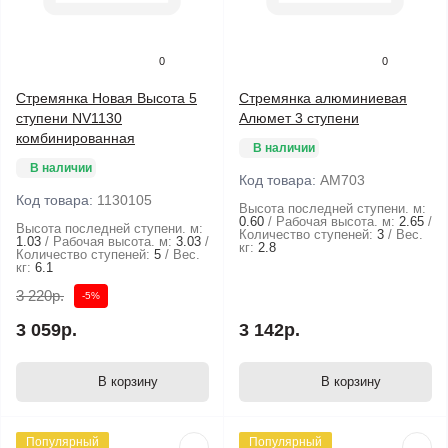
0
0
Стремянка Новая Высота 5
Стремянка алюминиевая
ступени NV1130
Алюмет 3 ступени
комбинированная
В наличии
В наличии
Код товара:
АМ703
Код товара:
1130105
Высота последней ступени. м:
0.60
Рабочая высота. м:
2.65
Высота последней ступени. м:
Количество ступеней:
3
Вес.
1.03
Рабочая высота. м:
3.03
кг:
2.8
Количество ступеней:
5
Вес.
кг:
6.1
3 220р.
-5%
3 059р.
3 142р.
В корзину
В корзину
Популярный
Популярный