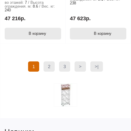
во этажей:
7
Высота
238
ограждения. м:
8.6
Вес. кг:
240
47 216р.
47 623р.
В корзину
В корзину
1
2
3
>
>|