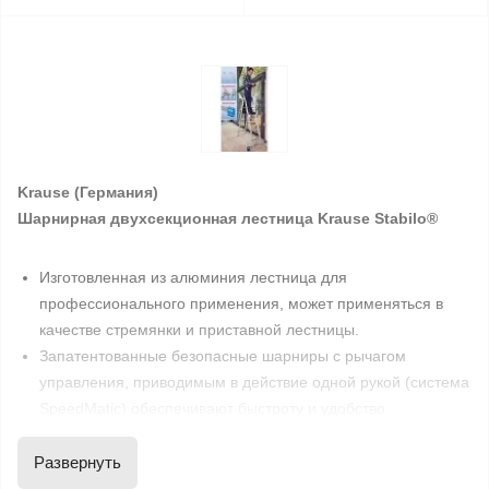
Krause (Германия)
Шарнирная двухсекционная лестница Krause Stabilo®
Изготовленная из алюминия лестница для
профессионального применения, может применяться в
качестве стремянки и приставной лестницы.
Запатентованные безопасные шарниры с рычагом
управления, приводимым в действие одной рукой (система
SpeedMatic) обеспечивают быстроту и удобство
выполнения рабочих операций
Широкая траверса с нескользящими наконечниками опор
Развернуть
(SafetyCap)