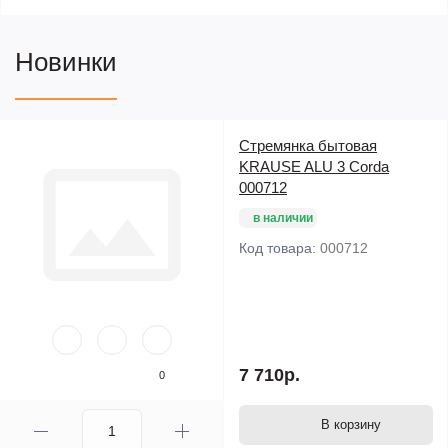
Боковины из прессованного алюминиевого профиля с
дополнительно усиленными кромками
Новинки
Важными элементами обеспечения безопасности
являются полностью профилированные перекладины
шириной 30 мм
32 долговечных развальцованных соединения перекладин
Стремянка бытовая
с боковинами
KRAUSE ALU 3 Corda
000712
Легко складывается
в наличии
Код товара:
000712
7 710р.
0
В корзину