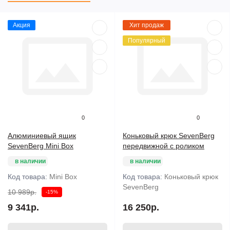
Акция
Хит продаж
Популярный
0
0
Алюминиевый ящик
Коньковый крюк SevenBerg
SevenBerg Mini Box
передвижной с роликом
в наличии
в наличии
Код товара:
Mini Box
Код товара:
Коньковый крюк
SevenBerg
10 989р.
-15%
9 341р.
16 250р.