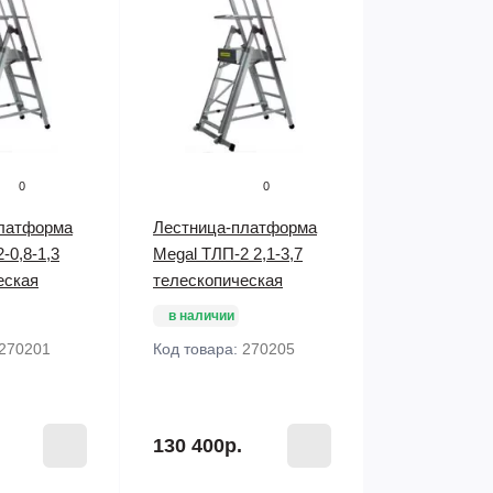
0
0
латформа
Лестница-платформа
-0,8-1,3
Megal ТЛП-2 2,1-3,7
еская
телескопическая
в наличии
270201
Код товара:
270205
130 400р.