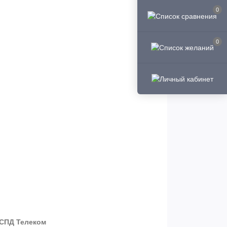
0
0
ЛСПД Телеком