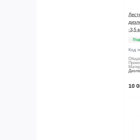
Лест
диэл
-3,5 м
Под
Код т
Общая
Произ
Матер
Диэле
10 0