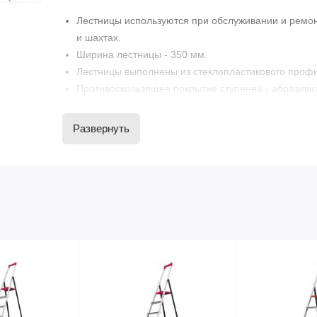
Лестницы используются при обслуживании и ремон
и шахтах.
Ширина лестницы - 350 мм.
Лестницы выполнены из стеклопластикового проф
Противоскользящее покрытие ступеней - абразивн
Стеклопластик изготовлен на основе связующих с
Электрическая прочность стеклопластика - 2,5 кВт/
Развернуть
Электрическое сопротивление стеклопластика 50 
Лестницы покрыты прозрачным лаком, обеспечива
Диэлектрическая прочность стеклопластика подтв
протоколом испытания.
Номинальная нагрузка на ступень - 150 кг., на тетиву
Расстояние между ступенями - 250 мм.