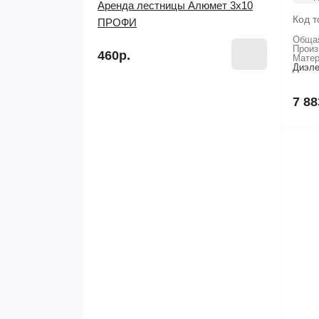
Аренда лестницы Алюмет 3х10
Код т
ПРОФИ
Общая
Произ
460р.
Матер
Диэле
7 88