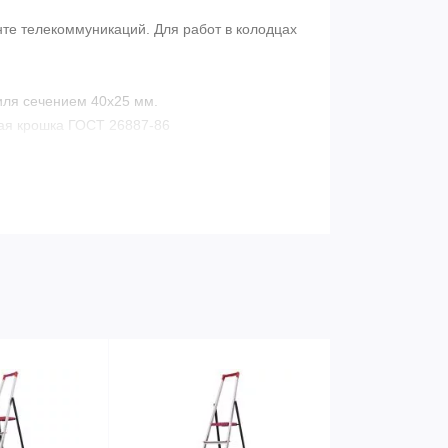
те телекоммуникаций. Для работ в колодцах
иля сечением 40х25 мм.
ая крошка ГОСТ 26887-86
мол
см
Мом/м
ющим защиту от воздействия ультрафиолета
ерждена сертификатом соответствия и
 - 200 кг.