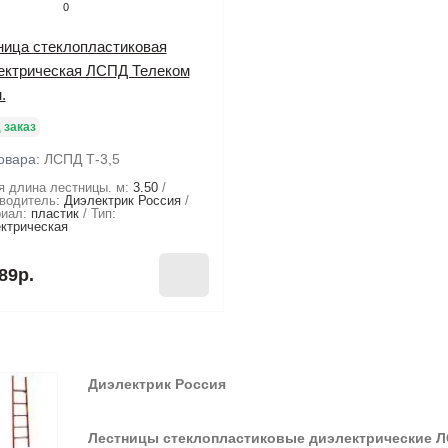
0
ница стеклопластиковая
ектрическая ЛСПД Телеком
.
 заказ
овара:
ЛСПД Т-3,5
 длина лестницы. м:
3.50
водитель:
Диэлектрик Россия
иал:
пластик
Тип:
ктрическая
89р.
Диэлектрик
Россия
Лестницы стеклопластиковые диэлектрические 