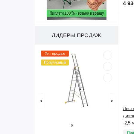
4 93
ЛИДЕРЫ ПРОДАЖ
Хит продаж
Популярный
<
>
Лест
диэл
-2,5 м
0
Под