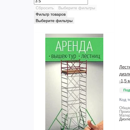
Сбросить
Выберите фильтры
Фильтр товаров
Выберите фильтры
Лест
диэл
-1,5 м
Под
Код т
Общая
Произ
Матер
Диэле