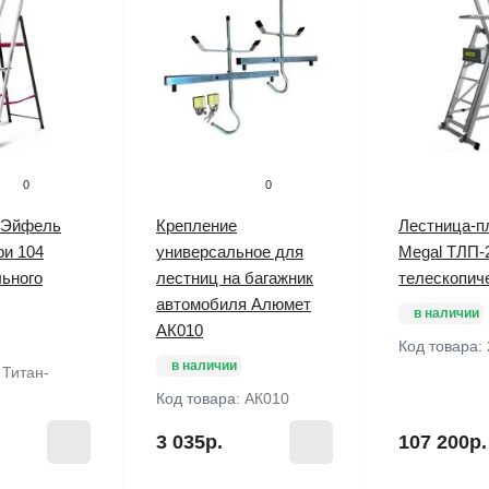
0
0
 Эйфель
Крепление
Лестница-п
фи 104
универсальное для
Megal ТЛП-2
ьного
лестниц на багажник
телескопич
автомобиля Алюмет
в наличии
АК010
Код товара:
в наличии
:
Титан-
Код товара:
АК010
3 035р.
107 200р.