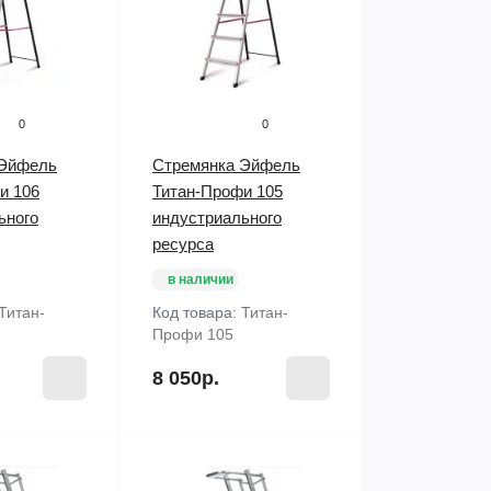
0
0
 Эйфель
Стремянка Эйфель
и 106
Титан-Профи 105
ьного
индустриального
ресурса
в наличии
Титан-
Код товара:
Титан-
Профи 105
8 050р.