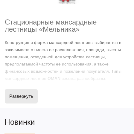
Стационарные мансардные
лестницы «Мельника»
Конструкция и форма мансардной лестницы выбирается в
зависимости от места ее расположения, площади, высоты
помещения, отведенной для устройства лестницы,
предполагаемой частоты её использования, а также
финансовых возможностей и пожеланий покупателя. Типы
мансардных лестниц
OMAN
весьма разнообразны.
Представленные в данном разделе лестницы — это
стационарные мансардные лестницы «МЕЛЬНИКА».
Развернуть
Эти лестницы изготовлены из высококачественной сосны,
структура древесины наборная. Отдельные бруски соединены
Новинки
между собой в шиповое соединение и проклеены. Это нужно
для предотвращения деформации древесины, при