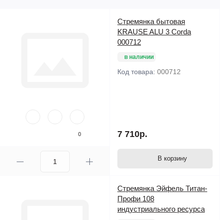
неблагоприятных условиях ее не «поведет», т.к. волокна не
параллельны друг другу и возможное изменение структуры
Стремянка бытовая
одних волокон компенсируется другими. Это также
KRAUSE ALU 3 Corda
удешевляет стоимость конструкции, нет необходимости
000712
использовать массив древесины, как правило, ценных пород.
в наличии
Код товара:
000712
Ступени лестницы «МЕЛЬНИКА» могут быть трех видов:
прямые ("МЕЛЬНИКА МР"), -образные с гусиным шагом
(
«МЕЛЬНИКА КА»
) или с поворотом на 90 градусов (
"МЕЛЬНИКА MZ")
. Лестница поставляется в коробке, в
комплекте с перилами, крепежным элементом и инструкцией.
7 710р.
0
Несколько советов о том, как правильно выбрать
В корзину
лестницу «МЕЛЬНИКА»:
Стремянка Эйфель Титан-
Во-первых, необходимо замерить расстояние от пола до пола
Профи 108
на следующем этаже, учитывая толщину межэтажного
индустриального ресурса
перекрытия.