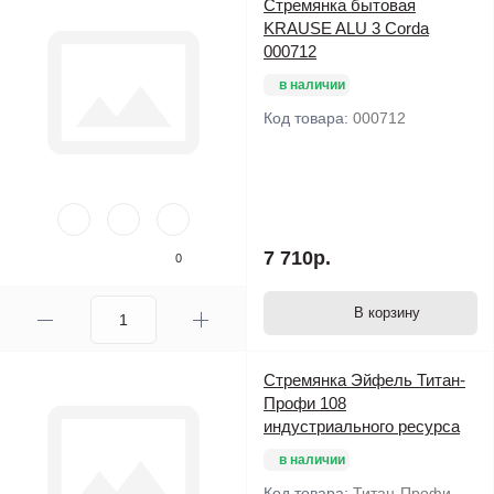
Стремянка бытовая
Комплексы "Юнга" предназначены для установки в помещениях с
KRAUSE ALU 3 Corda
высотой потолков от 2,4 до 3,0 метров.
000712
в наличии
Код товара:
000712
7 710р.
0
В корзину
Стремянка Эйфель Титан-
Профи 108
индустриального ресурса
в наличии
Код товара:
Титан-Профи