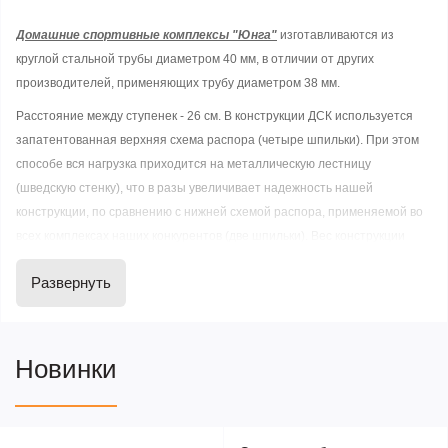
Домашние спортивные комплексы "Юнга"
изготавливаются из
круглой стальной трубы диаметром 40 мм, в отличии от других
производителей, применяющих трубу диаметром 38 мм.
Расстояние между ступенек - 26 см. В конструкции ДСК используется
запатентованная верхняя схема распора (четыре шпильки). При этом
способе вся нагрузка приходится на металлическую лестницу
(шведскую стенку), что в разы увеличивает надежность нашей
конструкции, по сравнению с нижней схемой распора, применяемой во
всех комплексах наших конкурентов (две шпильки). Вес конструкции
наших ДСК вместе с весом занимающихся опирается на стойки
Развернуть
лестницы, а не на две шпильки как у аналогов, что исключает падение
комплекса при обрыве ниток резьбового соединения, т. к. наш комплекс
стоит, а не висит на нитках резьбы, как аналогичные ДСК других
производителей.
Новинки
ДСК выдерживают нагрузку на отдельные спортивные снаряды до 90 кг.
Распределенная нагрузка непосредственно на металлическую
шведскую стенку достигает 200 кг.