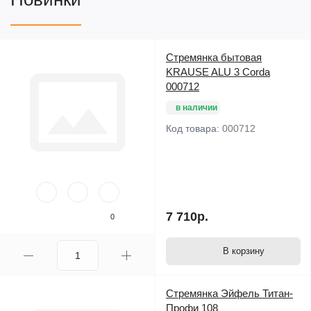
Рабочая платформа размером 600х1900 см. может
устанавливаться на любую высоту
Поручни для дополнительной безопасности
Стремянка бытовая
4-е ролика обеспечивают простоту передвижения и
KRAUSE ALU 3 Corda
фиксируются при необходимости
000712
Габаритные размеры в плане 800х2000 см.
в наличии
ДЛИНА
ВЫСОТА
ШИРИНА
БОКОВАЯ
Код товара:
000712
КОД
МОДУ
ЛЕСОВ
МОДУЛЯ
ШИРИНА
ЛЕСОВ
5352
2000
800
2000
2000
5353
3000
800
2000
2000
7 710р.
0
В корзину
Стремянка Эйфель Титан-
Профи 108