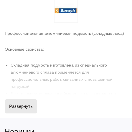
Профессиональная алюминиевая подмость (складные леса)
Основные свойства:
Складная подмость изготовлена из специального
алюминиевого сплава применяется для
профессиональных работ, связанных с повышенной
нагрузкой.
Для транспортировки леса быстро складываются и не
занимают много места
Развернуть
Алюминиевые ступени шириной 80 см. имеют профиль
предотвращающий скольжение
Возможно импользование для любых монтажных,
малярных работ, а также для работ на складах
Новинки