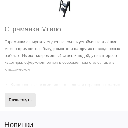
Стремянки Milano
Стремянки с широкой ступенью, очень устойчивые и лёгкие
можно применять в быту, ремонте и на других повседневных
работах. Имеют современный стиль и подойдут в интерьер
квартиры, оформленной как в современном стиле, так и в
классическом.
Выполнены из алюминиевого сплава и окрашены эмалью.
Алюминиевый профиль боковин имеет размер 50х25 мм.
толщиной 1 мм.
Развернуть
Широкие алюминиевые ступени размером 30х18 см.
имеют рифленую поверхность против скольжения
Быстро складываются и благодаря малым размерам в
Новинки
сложенном виде (толщина всего 5 см., ширина 45 см.) не