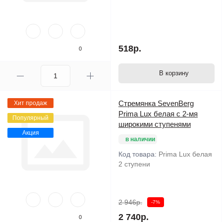
518р.
0
В корзину
Стремянка SevenBerg
Хит продаж
Prima Lux белая с 2-мя
Популярный
широкими ступенями
Акция
в наличии
Код товара:
Prima Lux белая
2 ступени
2 946р.
-7%
2 740р.
0