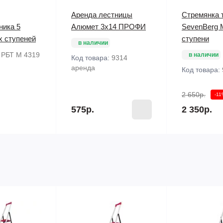
Аренда лестницы
Стремянка 
ника 5
Алюмет 3х14 ПРОФИ
SevenBerg M
х ступеней
ступени
в наличии
:
РБТ М 4319
в наличии
Код товара:
9314
аренда
Код товара:
2 650р.
-1
575р.
2 350р.