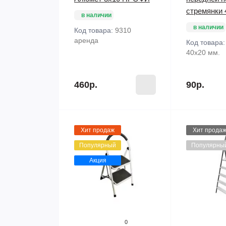
стремянки 
в наличии
в наличии
Код товара:
9310
аренда
Код товара
40х20 мм.
460р.
90р.
Хит продаж
Хит прода
Популярный
Популярны
Акция
0