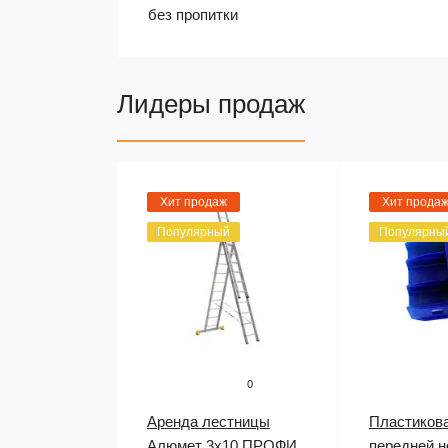
без пропитки
Лидеры продаж
Хит продаж
Хит прода
Популярный
Популярны
0
Аренда лестницы
Пластикова
Алюмет 3х10 ПРОФИ
передней н