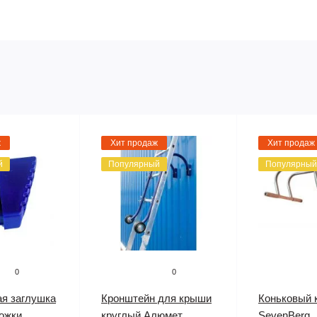
ж
Хит продаж
Хит продаж
й
Популярный
Популярный
0
0
я заглушка
Кронштейн для крыши
Коньковый 
ожки
круглый Алюмет
SevenBerg