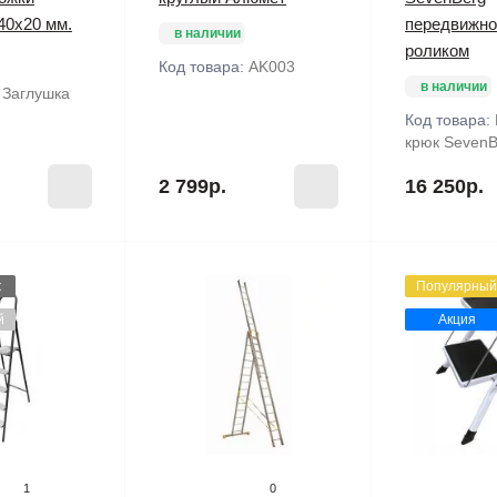
40х20 мм.
передвижно
в наличии
роликом
Код товара:
AK003
в наличии
:
Заглушка
Код товара:
крюк SevenB
2 799р.
16 250р.
ж
Популярный
й
Акция
1
0