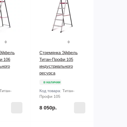
0
0
 Эйфель
Стремянка Эйфель
и 106
Титан-Профи 105
ьного
индустриального
ресурса
в наличии
Титан-
Код товара:
Титан-
Профи 105
8 050р.