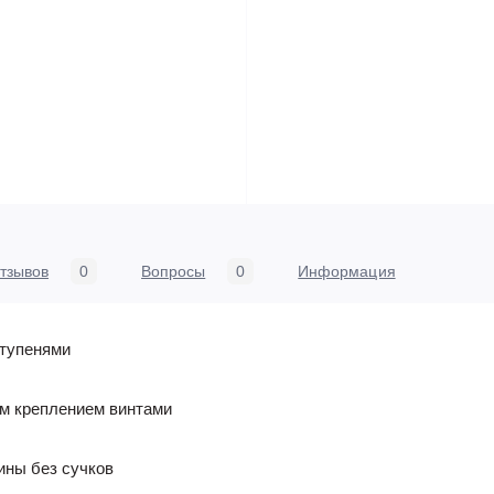
тзывов
0
Вопросы
0
Информация
ступенями
ым креплением винтами
ины без сучков