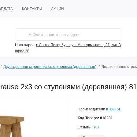
ОПЛАТА
КОНТАКТЫ
АКЦИИ
Наш адрес:
г. Санкт-Петербург , ул. Минеральная д.31, лит.В
офис 28
Двусторонняя стремянка со ступенями (деревянная)
Двусторонняя стрем
rause 2x3 со ступенями (деревянная) 8
Производители
KRAUSE
Код Товара:
818201
Отзывы:
(0)