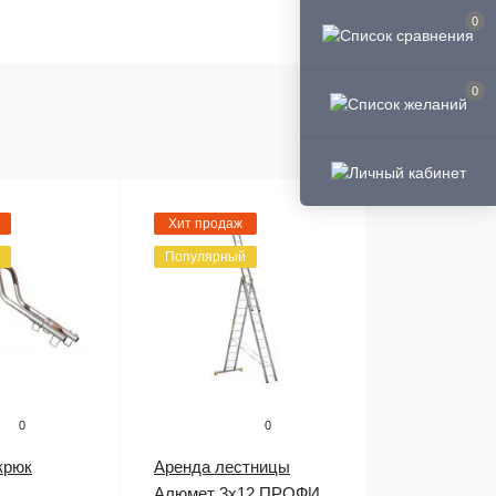
0
0
Хит продаж
Популярный
0
0
крюк
Аренда лестницы
Алюмет 3х12 ПРОФИ