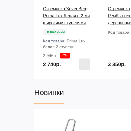
Стремянка SevenBerg
Стремянка
Prima Lux белая с 2-мя
Рембыттех
широкими ступенями
деревянны
Код товара
в наличии
Код товара:
Prima Lux
белая 2 ступени
2 946р.
-7%
2 740р.
3 350р.
Новинки