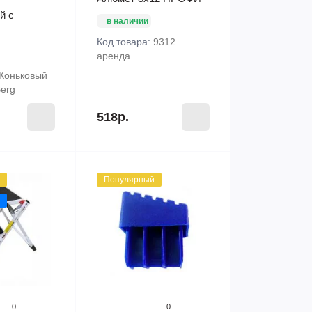
й с
в наличии
Код товара:
9312
аренда
Коньковый
erg
518р.
Популярный
0
0