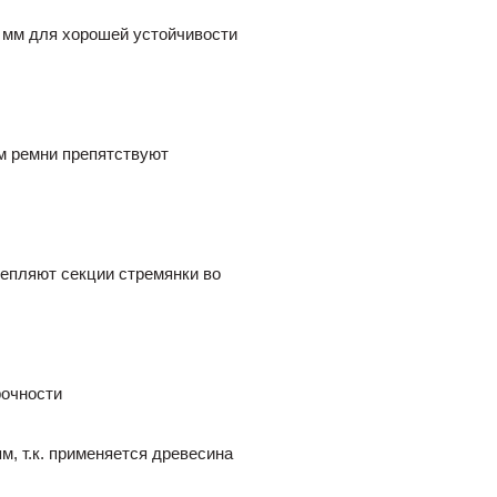
 мм для хорошей устойчивости
м ремни препятствуют
епляют секции стремянки во
рочности
м, т.к. применяется древесина