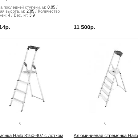
а последней ступени. м:
0.85
ая высота. м:
2.85
Количество
ней:
4
Вес. кг:
3.9
14р.
11 500р.
0
0
янка Hailo 8160-407 с лотком
Алюминиевая стремянка Hail