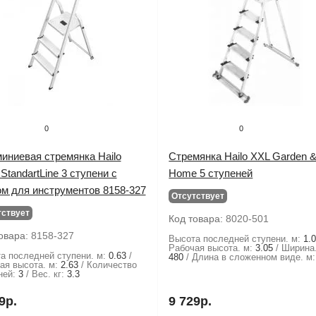
0
0
иниевая стремянка Hailo
Стремянка Hailo XXL Garden 
StandartLine 3 ступени с
Home 5 ступеней
ом для инструментов 8158-327
Отсутствует
тствует
Код товара:
8020-501
овара:
8158-327
Высота последней ступени. м:
1.
Рабочая высота. м:
3.05
Ширина
а последней ступени. м:
0.63
480
Длина в сложенном виде. м:
ая высота. м:
2.63
Количество
ней:
3
Вес. кг:
3.3
9р.
9 729р.