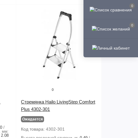
0
0
0
&
Стремянка Hailo LivingStep Comfort
Plus 4302-301
Ожидается
20
Код товара:
4302-301
. мм:
2.08
Высота последней ступени. м:
0.49