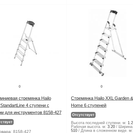
0
0
иниевая стремянка Hailo
Стремянка Hailo XXL Garden 
StandartLine 4 ступени с
Home 6 ступеней
ом для инструментов 8158-427
Отсутствует
тствует
Высота последней ступени. м:
1.
Рабочая высота. м:
3.20
Ширина
510
Длина в сложенном виде. м:
овара:
8158-427