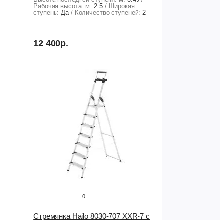
Рабочая высота. м:
2.5
Широкая
ступень:
Да
Количество ступеней:
2
12 400р.
0
o
Стремянка Hailo 8030-707 XXR-7 с