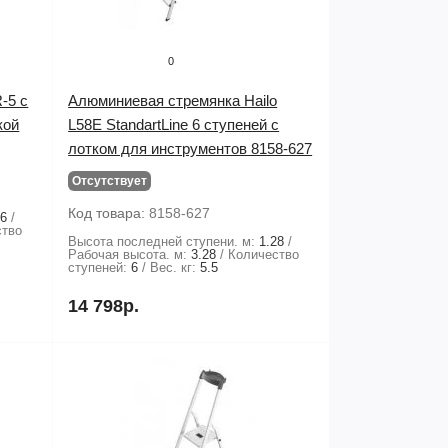
0
-5 с
Алюминиевая стремянка Hailo
кой
L58E StandartLine 6 ступеней с
лотком для инструментов 8158-627
Отсутствует
Код товара:
8158-627
06
ство
Высота последней ступени. м:
1.28
Рабочая высота. м:
3.28
Количество
ступеней:
6
Вес. кг:
5.5
14 798р.