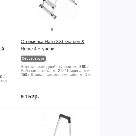
0
o
Стремянка Hailo XXL Garden &
ей
Home 4 ступени
Отсутствует
Высота последней ступени. м:
0.90
Рабочая высота. м:
2.9
Ширина. мм:
460
Длина в сложенном виде. м:
1.6
50
ство
9 152р.