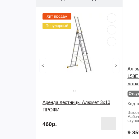
Хит продаж
Популярный
<
>
Алюм
L58E 
лотк
0
Отсу
Аренда лестницы Алюмет 3х10
Код т
ПРОФИ
Высот
Рабоч
ступе
460р.
9 35