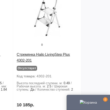
0
&
Стремянка Hailo LivingStep Plus
4302-201
Отсутствует
Код товара:
4302-201
05
Высота последней ступени. м:
0.49
. мм:
Рабочая высота. м:
2.5
Широкая
1.84
ступень:
Да
Количество ступеней:
2
0
10 185р.