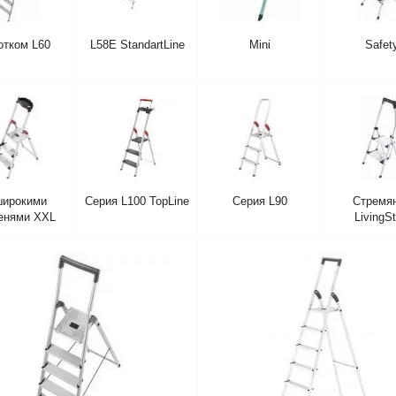
отком L60
L58E StandartLine
Mini
Safet
широкими
Серия L100 TopLine
Серия L90
Стремя
енями XXL
LivingS