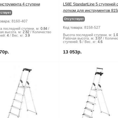
инструмента 4 ступени
L58E StandartLine 5 ступеней 
лотком для инструментов 815
тствует
Отсутствует
овара:
8160-407
Код товара:
8158-527
а последней ступени. м:
0.84
ая высота. м:
2.82
Количество
Высота последней ступени. м:
1.
ней:
4
Вес. кг:
3.9
Рабочая высота. м:
3.07
Количе
ступеней:
5
Вес. кг:
4.6
70р.
13 053р.