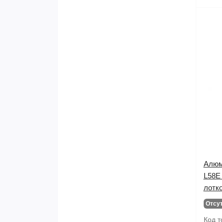
Алюм
L58E 
лотк
Отсу
Код т