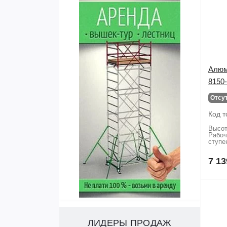
Алюм
8150-
Отсу
Код т
Высот
Рабоч
ступе
7 13
ЛИДЕРЫ ПРОДАЖ