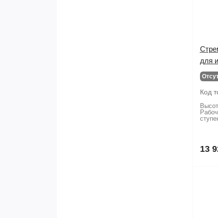
Стрем
для 
Отсу
Код т
Высот
Рабоч
ступе
13 9