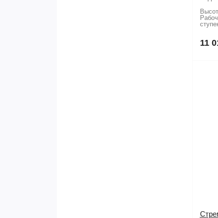
Высот
Рабоч
ступе
11 0
Стрем