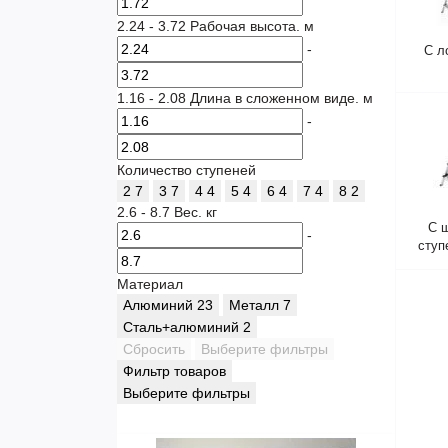
2.24
-
3.72
Рабочая высота. м
-
C л
1.16
-
2.08
Длина в сложенном виде. м
-
Количество ступеней
2
7
3
7
4
4
5
4
6
4
7
4
8
2
2.6
-
8.7
Вес. кг
С 
-
ступ
Материал
Алюминий
23
Металл
7
Сталь+алюминий
2
Сбросить
Выберите фильтры
Фильтр товаров
Выберите фильтры