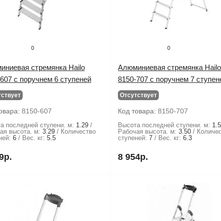
0
0
иниевая стремянка Hailo
Алюминиевая стремянка Hail
607 с поручнем 6 ступеней
8150-707 с поручнем 7 ступен
тствует
Отсутствует
овара:
8150-607
Код товара:
8150-707
а последней ступени. м:
1.29
Высота последней ступени. м:
1.
ая высота. м:
3.29
Количество
Рабочая высота. м:
3.50
Количе
ней:
6
Вес. кг:
5.5
ступеней:
7
Вес. кг:
6.3
9р.
8 954р.