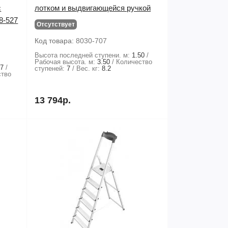
с
лотком и выдвигающейся ручкой
8-527
Отсутствует
Код товара:
8030-707
Высота последней ступени. м:
1.50
Рабочая высота. м:
3.50
Количество
07
ступеней:
7
Вес. кг:
8.2
ство
13 794р.