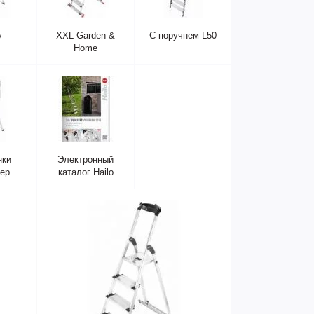
y
XXL Garden &
С поручнем L50
Home
нки
Электронный
tep
каталог Hailo