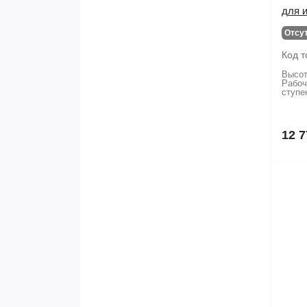
для 
Отсу
Код т
Высот
Рабоч
ступе
12 7