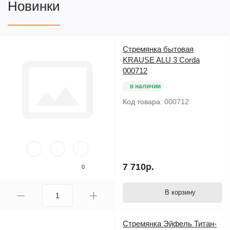
Новинки
Страховочные перлоновые стяжки предохраняют лестницу
от раскладывания.
Двухкомпонентные пластиковые вставки в основании стоек.
Нижняя часть с широкой поперечной траверсой
Стремянка бытовая
Внешняя ширина: 490 мм.
KRAUSE ALU 3 Corda
000712
в наличии
Код товара:
000712
7 710р.
0
В корзину
Стремянка Эйфель Титан-