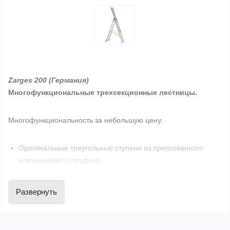
Zarges 200
(Германия)
Многофункциональные трехсекционные лестницы.
Многофункциональность за небольшую цену.
Оригинальные треугольные ступени из прессованного
алюминиевого профиля.
Фирменное соединение "ступень-стойка" высокопрочной,
качественной тройной вальцовкой.
Развернуть
Особая конструкция ступеней обеспечивает удобное
положение стопы на горизонтальной рифленой
поверхности.