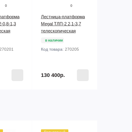
0
0
латформа
Лестница-платформа
-0,8-1,3
Megal ТЛП-2 2,1-3,7
еская
телескопическая
в наличии
270201
Код товара:
270205
130 400р.