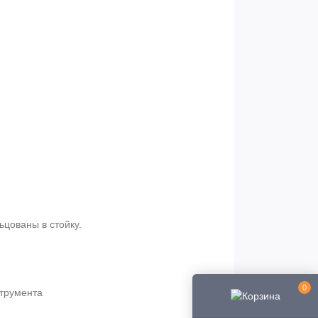
цованы в стойку.
0
трумента