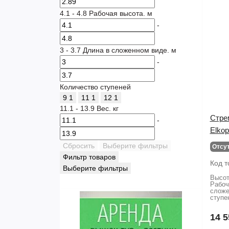
4.1
-
4.8
Рабочая высота. м
-
3
-
3.7
Длина в сложенном виде. м
-
Количество ступеней
9
1
11
1
12
1
11.1
-
13.9
Вес. кг
Стре
-
Elko
Сбросить
Выберите фильтры
Отсу
Фильтр товаров
Код т
Выберите фильтры
Высот
Рабоч
сложе
ступе
14 5