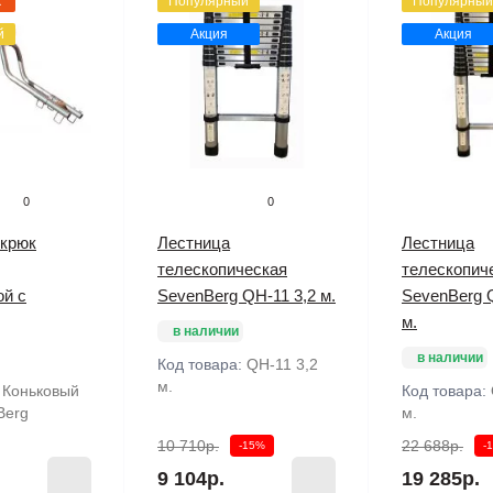
ж
Популярный
Популярный
й
Акция
Акция
0
0
 крюк
Лестница
Лестница
телескопическая
телескопич
ой с
SevenBerg QH-11 3,2 м.
SevenBerg 
м.
в наличии
в наличии
Код товара:
QH-11 3,2
м.
:
Коньковый
Код товара:
Berg
м.
10 710р.
22 688р.
-15%
-
9 104р.
19 285р.