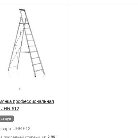
0
мянка профессиональная
p JHR 612
тствует
овара:
JHR 612
а последней ступени. м:
2.89