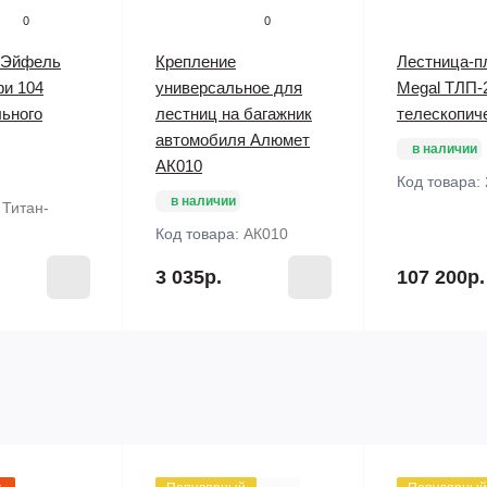
0
0
 Эйфель
Крепление
Лестница-п
фи 104
универсальное для
Megal ТЛП-2
ьного
лестниц на багажник
телескопич
автомобиля Алюмет
в наличии
АК010
Код товара:
в наличии
:
Титан-
Код товара:
АК010
3 035р.
107 200р.