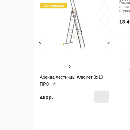
Рабоч
Популярный
сложе
ступе
18 4
<
>
0
Аренда лестницы Алюмет 3х10
ПРОФИ
460р.