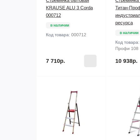
Стремянка бытовая
Стремянка
KRAUSE ALU 3 Corda
Титан-Про
000712
индустриал
ресурса
в наличии
в наличии
Код товара:
000712
Код товара
Профи 108
7 710р.
10 938р.