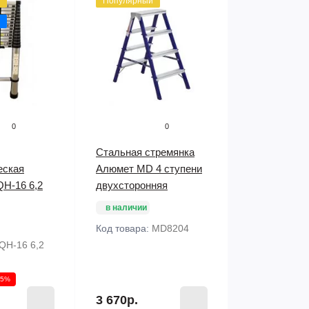
Популярный
0
0
Стальная стремянка
еская
Алюмет MD 4 ступени
QH-16 6,2
двухсторонняя
в наличии
Код товара:
MD8204
QH-16 6,2
15%
3 670р.