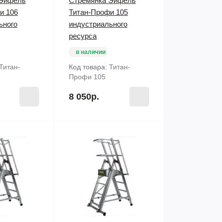
 Эйфель
Стремянка Эйфель
и 106
Титан-Профи 105
ьного
индустриального
ресурса
в наличии
Титан-
Код товара:
Титан-
Профи 105
8 050р.