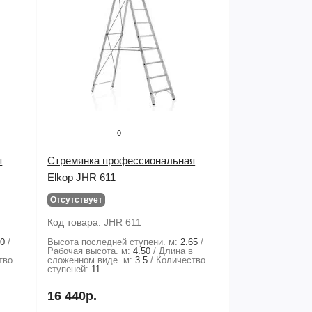
0
я
Стремянка профессиональная
Elkop JHR 611
Отсутствует
Код товара:
JHR 611
40
Высота последней ступени. м:
2.65
в
Рабочая высота. м:
4.50
Длина в
тво
сложенном виде. м:
3.5
Количество
ступеней:
11
16 440р.