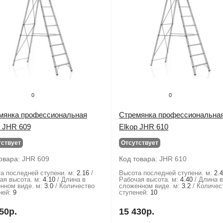
0
0
мянка профессиональная
Стремянка профессиональна
p JHR 609
Elkop JHR 610
тствует
Отсутствует
овара:
JHR 609
Код товара:
JHR 610
а последней ступени. м:
2.16
Высота последней ступени. м:
2.
ая высота. м:
4.10
Длина в
Рабочая высота. м:
4.40
Длина 
нном виде. м:
3.0
Количество
сложенном виде. м:
3.2
Количес
ней:
9
ступеней:
10
50р.
15 430р.