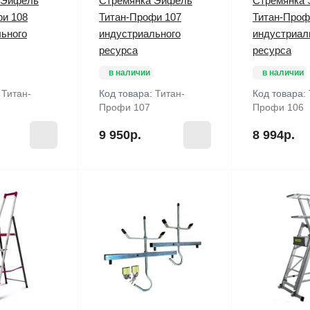
 Эйфель
Стремянка Эйфель
Стремянка
фи 108
Титан-Профи 107
Титан-Проф
ьного
индустриального
индустриал
ресурса
ресурса
в наличии
в наличии
:
Титан-
Код товара:
Титан-
Код товара:
Профи 107
Профи 106
9 950р.
8 994р.