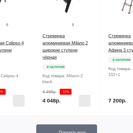
0
0
Стремянка
Стремянка
я Calipso 4
алюминиевая Milano 2
алюминиев
упени
широкие ступени
Афина 3 ст
чёрная
в наличии
в наличии
Код товара:
102+1
:
Calipso-4
Код товара:
Milano-2
black
4 498р.
0%
-10%
4 048р.
7 200р.
Показать еще