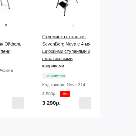
0
0
Стремянка стальная
ая Эйфель
SevenBerg Nova с 4-мя
упени
широкими ступенями и
пластиковыми
ковриками
Афина
в наличии
Код товара:
Nova 314
3 500р.
-6%
3 290р.