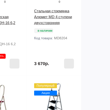
0
0
Стальная стремянка
еская
Алюмет MD 4 ступени
QH-16 6,2
двухсторонняя
в наличии
Код товара:
MD8204
QH-16 6,2
15%
3 670р.
Популярный
Акция