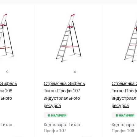
0
0
 Эйфель
Стремянка Эйфель
Стремянка
фи 108
Титан-Профи 107
Титан-Проф
ьного
индустриального
индустриал
ресурса
ресурса
в наличии
в наличии
:
Титан-
Код товара:
Титан-
Код товара:
Профи 107
Профи 106