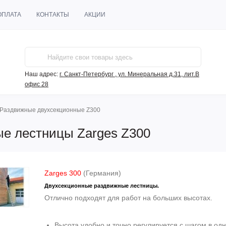
ОПЛАТА
КОНТАКТЫ
АКЦИИ
Наш адрес:
г. Санкт-Петербург , ул. Минеральная д.31, лит.В
офис 28
Раздвижные двухсекционные Z300
е лестницы Zarges Z300
Zarges 300
(Германия)
Двухсекционные раздвижные лестницы.
Отлично подходят для работ на больших высотах.
Высота удобно и точно регулируется с шагом в одн