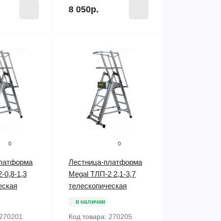
8 050р.
0
0
латформа
Лестница-платформа
-0,8-1,3
Megal ТЛП-2 2,1-3,7
еская
телескопическая
в наличии
270201
Код товара:
270205