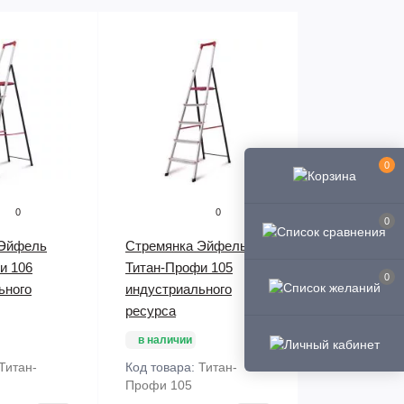
0
0
0
0
 Эйфель
Стремянка Эйфель
и 106
Титан-Профи 105
0
ьного
индустриального
ресурса
в наличии
Титан-
Код товара:
Титан-
Профи 105