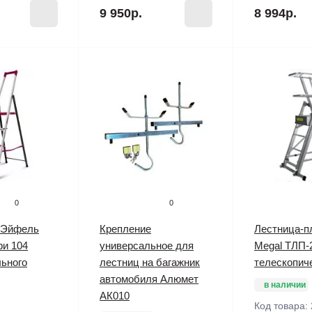
9 950р.
8 994р.
0
0
 Эйфель
Крепление
Лестница-п
фи 104
универсальное для
Megal ТЛП-2
ьного
лестниц на багажник
телескопич
автомобиля Алюмет
в наличии
АК010
Код товара: