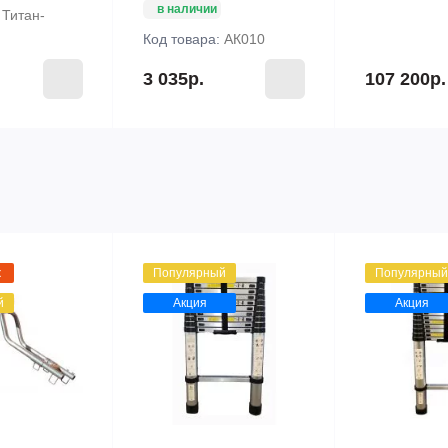
в наличии
:
Титан-
Код товара:
АК010
3 035р.
107 200р.
ж
Популярный
Популярный
й
Акция
Акция