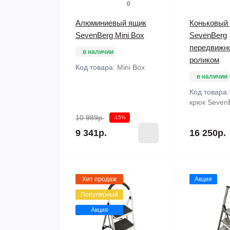
0
Алюминиевый ящик
Коньковый
SevenBerg Mini Box
SevenBerg
передвижн
в наличии
роликом
Код товара:
Mini Box
в наличии
Код товара
крюк Seven
10 989р.
-15%
9 341р.
16 250р.
Хит продаж
Акция
Популярный
Акция