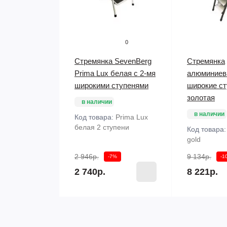
0
Стремянка SevenBerg
Стремянка
Prima Lux белая с 2-мя
алюминиева
широкими ступенями
широкие ст
золотая
в наличии
в наличии
Код товара:
Prima Lux
белая 2 ступени
Код товара
gold
2 946р.
9 134р.
-7%
-1
2 740р.
8 221р.