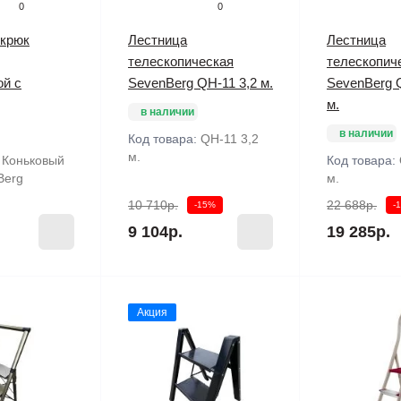
0
0
 крюк
Лестница
Лестница
телескопическая
телескопич
ой с
SevenBerg QH-11 3,2 м.
SevenBerg 
м.
в наличии
в наличии
Код товара:
QH-11 3,2
м.
:
Коньковый
Код товара:
Berg
м.
10 710р.
22 688р.
-15%
-
9 104р.
19 285р.
Акция