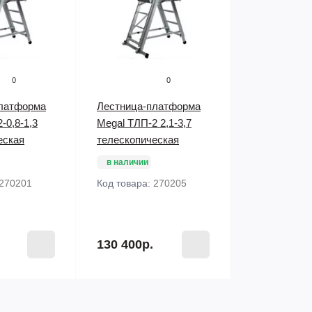
0
0
латформа
Лестница-платформа
-0,8-1,3
Megal ТЛП-2 2,1-3,7
еская
телескопическая
в наличии
270201
Код товара:
270205
130 400р.