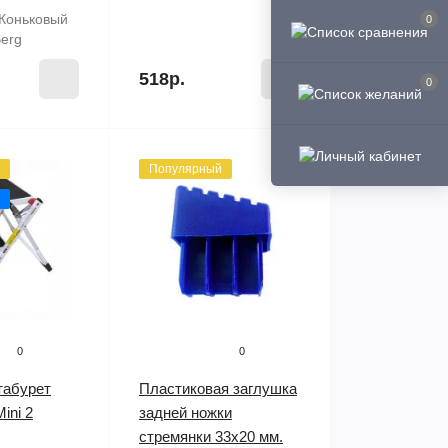
Коньковый
0
erg
518р.
0
Популярный
0
0
табурет
Пластиковая заглушка
ini 2
задней ножки
стремянки 33х20 мм.