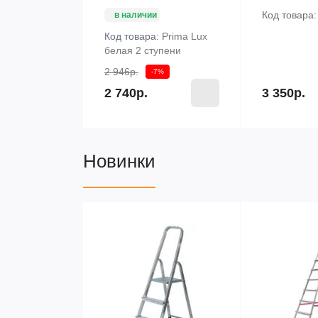
Код товара
в наличии
Код товара:
Prima Lux
белая 2 ступени
2 946р.
-7%
2 740р.
3 350р.
Новинки