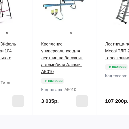
0
0
 Эйфель
Крепление
Лестница-п
фи 104
универсальное для
Megal ТЛП-2
ьного
лестниц на багажник
телескопич
автомобиля Алюмет
в наличии
АК010
Код товара:
в наличии
:
Титан-
Код товара:
АК010
3 035р.
107 200р.