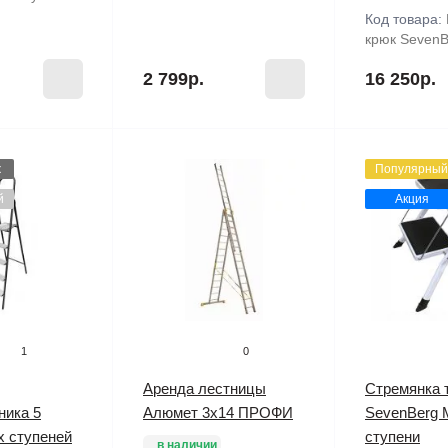
Код товара:
крюк SevenB
2 799р.
16 250р.
ж
Популярный
й
Акция
1
0
Аренда лестницы
Стремянка 
ника 5
Алюмет 3х14 ПРОФИ
SevenBerg M
х ступеней
ступени
в наличии