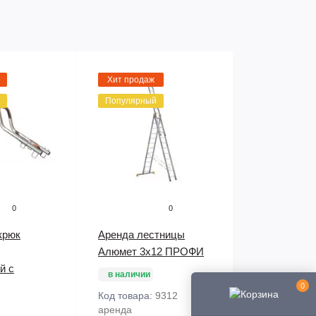
Хит продаж
Популярный
0
0
крюк
Аренда лестницы
Алюмет 3х12 ПРОФИ
й с
в наличии
0
Код товара:
9312
аренда