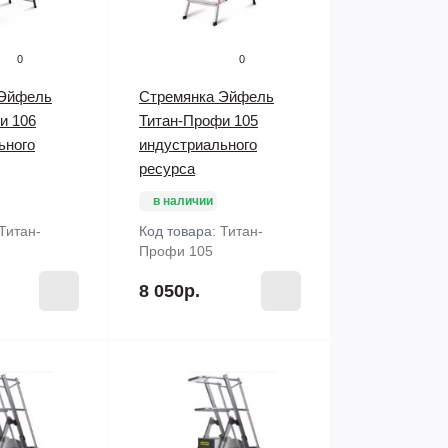
0
0
 Эйфель
Стремянка Эйфель
и 106
Титан-Профи 105
ьного
индустриального
ресурса
в наличии
Титан-
Код товара:
Титан-
Профи 105
8 050р.