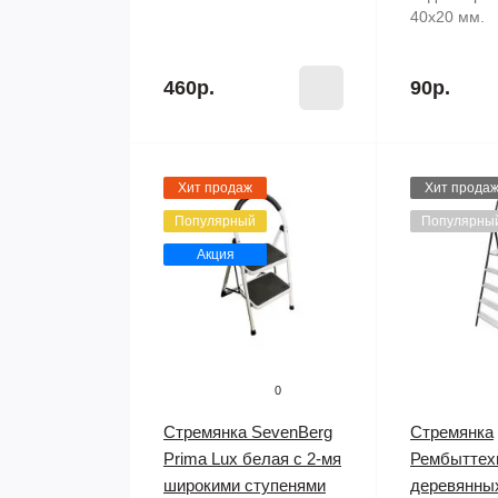
40х20 мм.
460р.
90р.
Хит продаж
Хит прода
Популярный
Популярны
Акция
0
Стремянка SevenBerg
Стремянка
Prima Lux белая с 2-мя
Рембыттех
широкими ступенями
деревянны