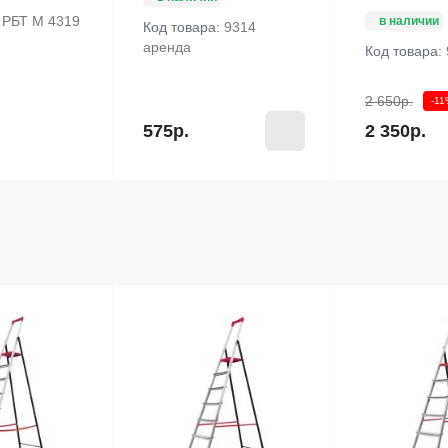
:
РБТ М 4319
в наличии
Код товара:
9314
аренда
Код товара:
2 650р.
-1
575р.
2 350р.