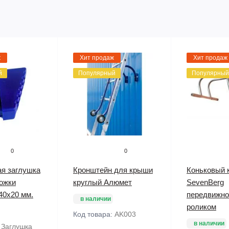
ж
Хит продаж
Хит продаж
й
Популярный
Популярный
0
0
я заглушка
Кронштейн для крыши
Коньковый 
ожки
круглый Алюмет
SevenBerg
40х20 мм.
передвижно
в наличии
роликом
Код товара:
AK003
в наличии
:
Заглушка