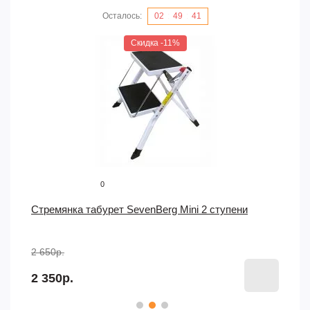
Осталось:
02
:
49
:
40
Скидка -11%
0
Стремянка табурет SevenBerg Mini 2 ступени
2 650р.
2 350р.