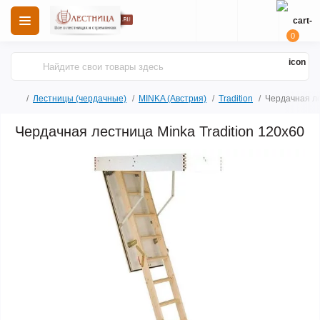
0
Лестницы (чердачные)
MINKA (Австрия)
Tradition
Чердачная ле
Чердачная лестница Minka Tradition 120х60