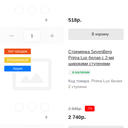
518р.
0
В корзину
Стремянка SevenBerg
Хит продаж
Prima Lux белая с 2-мя
Популярный
широкими ступенями
Акция
в наличии
Код товара:
Prima Lux белая
2 ступени
2 946р.
-7%
2 740р.
0