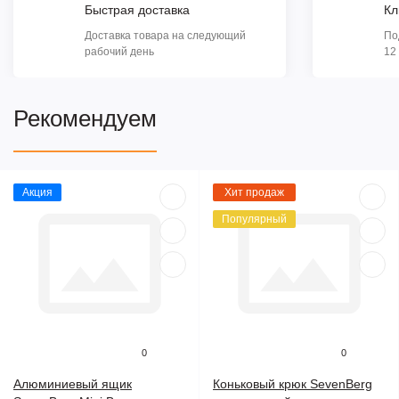
Быстрая доставка
Кл
Доставка товара на следующий
По
рабочий день
12
Рекомендуем
Акция
Хит продаж
Популярный
0
0
Алюминиевый ящик
Коньковый крюк SevenBerg