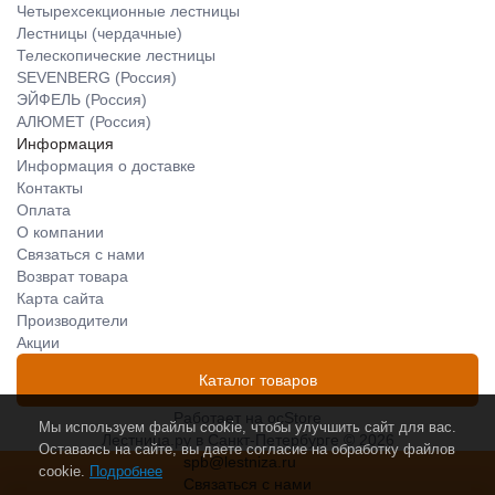
Четырехсекционные лестницы
Лестницы (чердачные)
Телескопические лестницы
SEVENBERG (Россия)
ЭЙФЕЛЬ (Россия)
АЛЮМЕТ (Россия)
Информация
Информация о доставке
Контакты
Оплата
О компании
Связаться с нами
Возврат товара
Карта сайта
Производители
Акции
Каталог товаров
Работает на
ocStore
Мы используем файлы cookie, чтобы улучшить сайт для вас.
Лестница.ру в Санкт-Петербурге © 2026
Оставаясь на сайте, вы даете согласие на обработку файлов
spb@lestniza.ru
cookie.
Подробнее
Связаться с нами