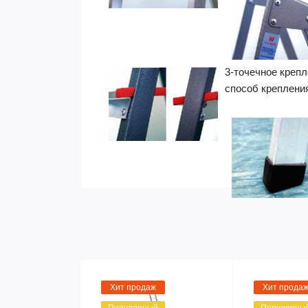
3-точечное крепл
способ крепления
Хит продаж
Хит прода