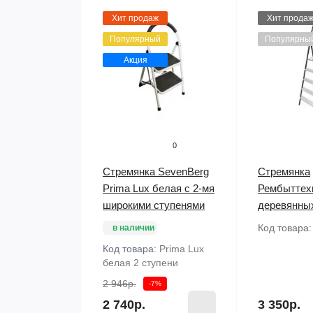
Хит продаж
Хит прода
Популярный
Популярны
Акция
0
Стремянка SevenBerg
Стремянка
Prima Lux белая с 2-мя
Рембыттех
широкими ступенями
деревянны
Код товара
в наличии
Код товара:
Prima Lux
белая 2 ступени
2 946р.
-7%
2 740р.
3 350р.