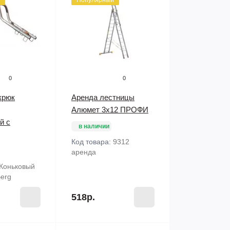
Популярный
0
0
крюк
Аренда лестницы
Алюмет 3х12 ПРОФИ
й с
в наличии
Код товара:
9312
аренда
Коньковый
erg
518р.