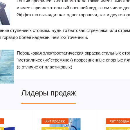
тонких профилей. Состав металла также имеет высокое
и имеет привлекательный внешний вид, в том числе до
Эффектно выглядит как односторонняя, так и двухстор
ение ступеней к стойкам. Будь то бытовая стремянка, или стр
 гораздо более надежен, чем 2-х точечный.
Порошковая электростатическая окраска стальных стое
"металлических"стремянок) прорезиненные опорные пят
(в отличие от пластиковых)
Лидеры продаж
ж
Хит продаж
Хит продаж