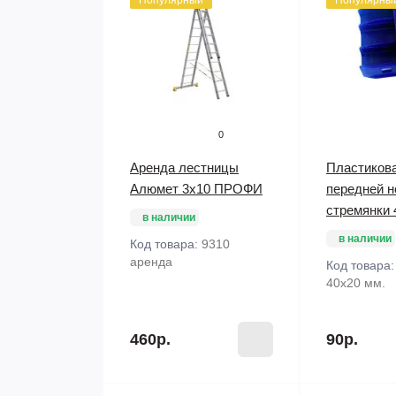
Популярный
Популярны
0
Аренда лестницы
Пластикова
Алюмет 3х10 ПРОФИ
передней н
стремянки 
в наличии
в наличии
Код товара:
9310
аренда
Код товара
40х20 мм.
460р.
90р.