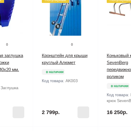
й
Популярный
Популярный
0
0
я заглушка
Кронштейн для крыши
Коньковый 
ожки
круглый Алюмет
SevenBerg
40х20 мм.
передвижно
в наличии
роликом
Код товара:
AK003
в наличии
:
Заглушка
Код товара:
крюк SevenB
2 799р.
16 250р.