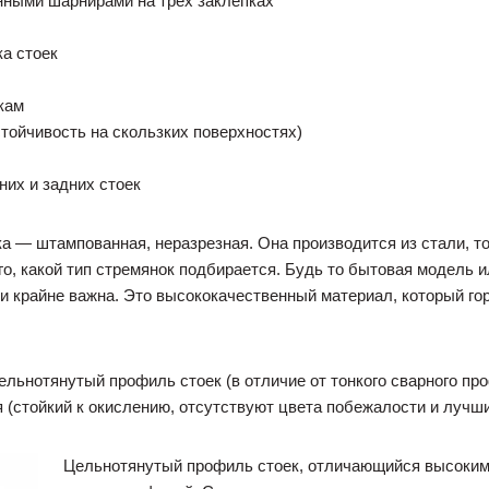
ными шарнирами на трех заклепках
а стоек
кам
тойчивость на скользких поверхностях)
них и задних стоек
 — штампованная, неразрезная. Она производится из стали, то
го, какой тип стремянок подбирается. Будь то бытовая модель
и крайне важна. Это высококачественный материал, который гор
льнотянутый профиль стоек (в отличие от тонкого сварного пр
 (стойкий к окислению, отсутствуют цвета побежалости и лучш
Цельнотянутый профиль стоек, отличающийся высоким