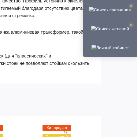
 качество. Профиль устойчив к окислению
0
стигаемый благодаря отсутствию цвета.
онняя стремянка.
0
емянка алюминиевая трансформер, такой
к (для "классических" и
ки стоек не позволяют стойкам скользить
Хит продаж