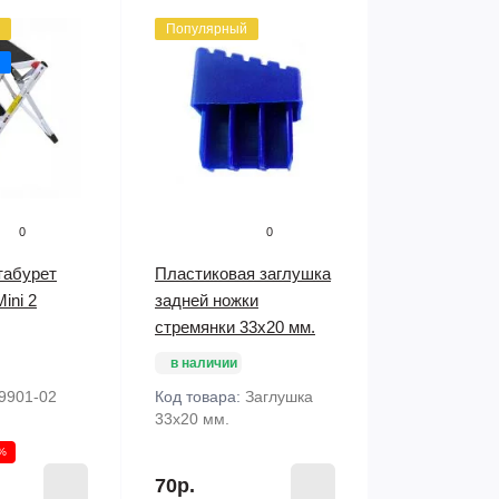
Популярный
0
0
табурет
Пластиковая заглушка
ini 2
задней ножки
стремянки 33х20 мм.
в наличии
9901-02
Код товара:
Заглушка
33х20 мм.
1%
70р.