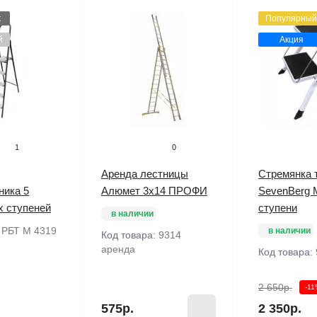
ж
Популярный
й
Акция
1
0
Аренда лестницы
Стремянка 
ника 5
Алюмет 3х14 ПРОФИ
SevenBerg M
х ступеней
ступени
в наличии
:
РБТ М 4319
в наличии
Код товара:
9314
аренда
Код товара:
2 650р.
-1
575р.
2 350р.