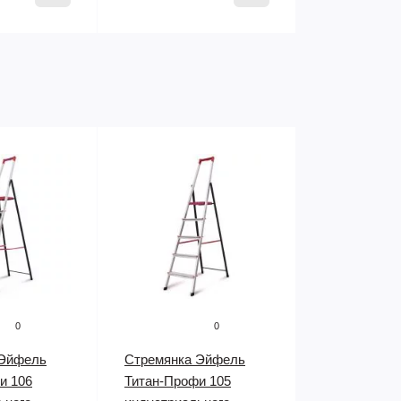
0
0
 Эйфель
Стремянка Эйфель
и 106
Титан-Профи 105