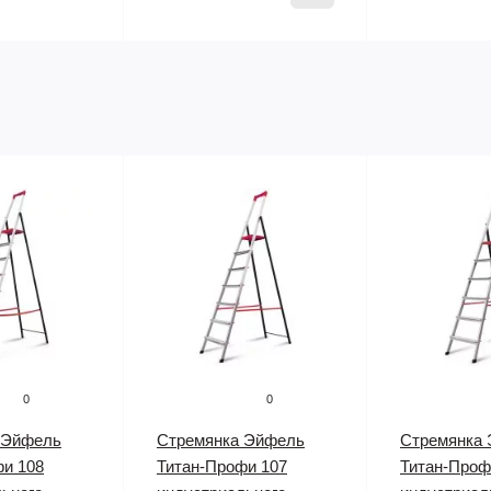
0
0
 Эйфель
Стремянка Эйфель
Стремянка
фи 108
Титан-Профи 107
Титан-Проф